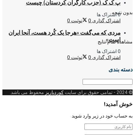
پ ک ک (حزب کارگران کردستان) چیست
بدون نتیجه
0 اشتراک ها
اشتراک گذاری
0
توئیت
0
مردی که می‌گفت «هرجا یک کُرد هست، آنجا ایران
است»
مشاهده تمام نتایج
0 اشتراک ها
اشتراک گذاری
0
توئیت
0
دسته بندی
دسته
بندی
© 2024
- تمامی حقوق برای سایت
کوردپاریز
محفوظ می باشد.
خوش آمدید!
به حساب خود در زیر وارد شوید