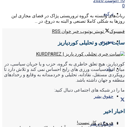
10 آگوست 2020
0
ترکیه
ربات‌های وابسته به گروه تروریستی پژاک در فضای مجازی این
روزها به شکلی کاملا تصنعی و البته به دروغ، در ...
فیسبوک
توییتر
یوتیوب
خبر خوان RSS
سوریه
سایت خبری و تحلیلی کوردپاریز
کوردپاریز، هیچ تعلق خاطری به گروه، حزب و یا جریان سیاسی، در
زنان
میان انبوه سیاست ورزی های رایج احساس نمی کند و تلاش دارد تا
رویکردی مستقل، نقادانه، تحلیلی و خردمندانه به وقایع و رخدادهای
منطقه و جهان داشته باشد.
ما را در شبکه های اجتماعی دنبال کنید:
حقوق بشر
اخبار اخیر
خروج در کار نیست!
فرهنگ و هنر