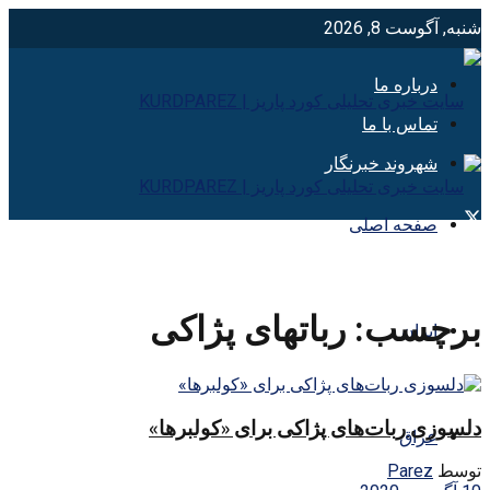
شنبه, آگوست 8, 2026
درباره ما
تماس با ما
شهروند خبرنگار
صفحه اصلی
برچسب:
رباتهای پژاکی
ایران
دلسوزی ربات‌های پژاکی برای «کولبرها»
عراق
توسط
Parez