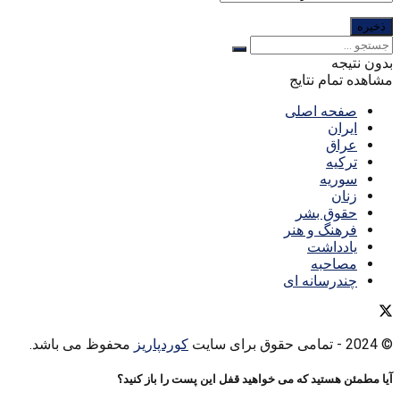
بدون نتیجه
مشاهده تمام نتایج
صفحه اصلی
ایران
عراق
ترکیه
سوریه
زنان
حقوق بشر
فرهنگ و هنر
یادداشت
مصاحبه
چندرسانه ای
© 2024
- تمامی حقوق برای سایت
کوردپاریز
محفوظ می باشد.
آیا مطمئن هستید که می خواهید قفل این پست را باز کنید؟