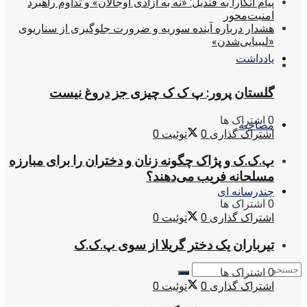
پیام آنکارا به قندیل: «نه به آزادی اوجالان» و تداوم راهبرد
امنیت‌محور
هشدار درباره آینده سوریه و ضرورت جلوگیری از سناریوی
«لیبیایی‌شدن»
یادداشت
گلستان پرور: پ ک ک چیزی جز دروغ نیست
0 اشتراک ها
مصاحبه
اشتراک گذاری
0
توئیت
0
پ.ک.ک و پژاک چگونه زنان و دختران را برای مبارزه
مسلحانه فریب می‌دهند؟
چندرسانه ای
0 اشتراک ها
اشتراک گذاری
0
توئیت
0
تیرباران یک دختر گریلا از سوی پ.ک.ک
0 اشتراک ها
اشتراک گذاری
0
توئیت
0