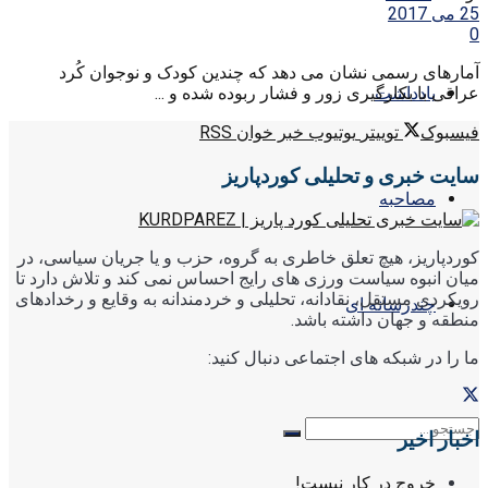
25 می 2017
0
آمارهای رسمی نشان می دهد که چندین کودک و نوجوان کُرد
یادداشت
عراقی با بکارگیری زور و فشار ربوده شده و ...
فیسبوک
توییتر
یوتیوب
خبر خوان RSS
سایت خبری و تحلیلی کوردپاریز
مصاحبه
کوردپاریز، هیچ تعلق خاطری به گروه، حزب و یا جریان سیاسی، در
میان انبوه سیاست ورزی های رایج احساس نمی کند و تلاش دارد تا
رویکردی مستقل، نقادانه، تحلیلی و خردمندانه به وقایع و رخدادهای
چندرسانه ای
منطقه و جهان داشته باشد.
ما را در شبکه های اجتماعی دنبال کنید:
اخبار اخیر
خروج در کار نیست!