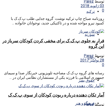
توسط
Parez
03 ژانویه 2018
0
ترکیه
روزنامه صباح چاپ ترکیه نوشت: گروه جدایی طلب پ.ک.ک با
کمبود نیرو مواجه شده و در تاکتیکی جدید، نوجوانان خانواده ...
سوریه
فرار به جلوی پ.ک.ک برای مخفی کردن کودکان سرباز در
این گروه
توسط
Parez
زنان
28 نوامبر 2017
0
رسانه های گروه پ.ک.ک مصاحبه تلویزیونی خبرنگار صدا و سیمای
جمهوری اسلامی با فرزند یکی از مستشاران نظامی ایران در ...
حقوق بشر
آمار تکان دهنده درباره ربودن کودکان از سوی پ.ک.ک
فرهنگ و هنر
توسط
Parez