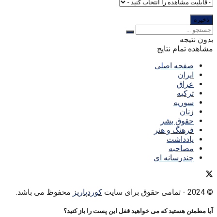
بدون نتیجه
مشاهده تمام نتایج
صفحه اصلی
ایران
عراق
ترکیه
سوریه
زنان
حقوق بشر
فرهنگ و هنر
یادداشت
مصاحبه
چندرسانه ای
© 2024
- تمامی حقوق برای سایت
کوردپاریز
محفوظ می باشد.
آیا مطمئن هستید که می خواهید قفل این پست را باز کنید؟