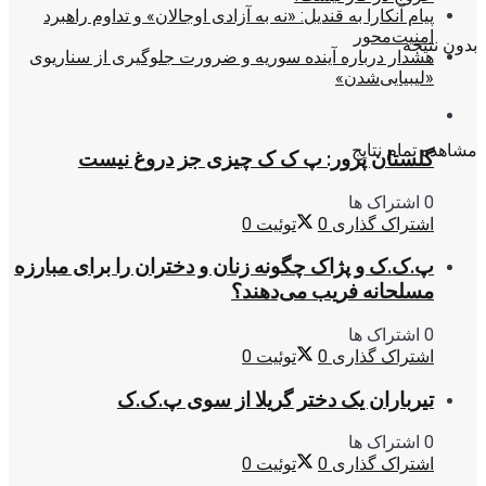
پیام آنکارا به قندیل: «نه به آزادی اوجالان» و تداوم راهبرد
امنیت‌محور
بدون نتیجه
هشدار درباره آینده سوریه و ضرورت جلوگیری از سناریوی
«لیبیایی‌شدن»
مشاهده تمام نتایج
گلستان پرور: پ ک ک چیزی جز دروغ نیست
0 اشتراک ها
اشتراک گذاری
0
توئیت
0
پ.ک.ک و پژاک چگونه زنان و دختران را برای مبارزه
مسلحانه فریب می‌دهند؟
0 اشتراک ها
اشتراک گذاری
0
توئیت
0
تیرباران یک دختر گریلا از سوی پ.ک.ک
0 اشتراک ها
اشتراک گذاری
0
توئیت
0