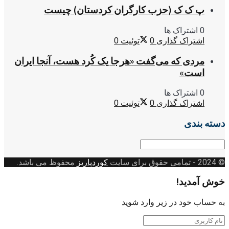
پ ک ک (حزب کارگران کردستان) چیست
0 اشتراک ها
اشتراک گذاری
0
توئیت
0
مردی که می‌گفت «هرجا یک کُرد هست، آنجا ایران
است»
0 اشتراک ها
اشتراک گذاری
0
توئیت
0
دسته بندی
دسته
بندی
© 2024
- تمامی حقوق برای سایت
کوردپاریز
محفوظ می باشد.
خوش آمدید!
به حساب خود در زیر وارد شوید