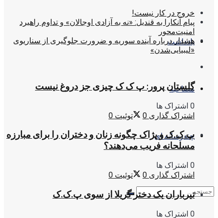
خروج در کار نیست!
پیام آنکارا به قندیل: «نه به آزادی اوجالان» و تداوم راهبرد
امنیت‌محور
هشدار درباره آینده سوریه و ضرورت جلوگیری از سناریوی
یادداشت
«لیبیایی‌شدن»
گلستان پرور: پ ک ک چیزی جز دروغ نیست
مصاحبه
0 اشتراک ها
اشتراک گذاری
0
توئیت
0
پ.ک.ک و پژاک چگونه زنان و دختران را برای مبارزه
چندرسانه ای
مسلحانه فریب می‌دهند؟
0 اشتراک ها
اشتراک گذاری
0
توئیت
0
تیرباران یک دختر گریلا از سوی پ.ک.ک
0 اشتراک ها