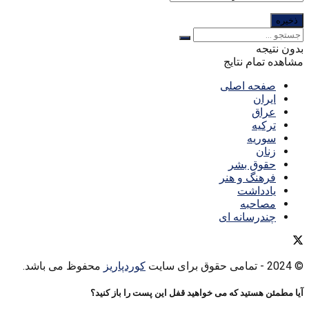
بدون نتیجه
مشاهده تمام نتایج
صفحه اصلی
ایران
عراق
ترکیه
سوریه
زنان
حقوق بشر
فرهنگ و هنر
یادداشت
مصاحبه
چندرسانه ای
© 2024
- تمامی حقوق برای سایت
کوردپاریز
محفوظ می باشد.
آیا مطمئن هستید که می خواهید قفل این پست را باز کنید؟