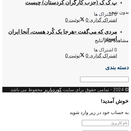
پ ک ک (حزب کارگران کردستان) چیست
بدون نتیجه
0 اشتراک ها
اشتراک گذاری
0
توئیت
0
مردی که می‌گفت «هرجا یک کُرد هست، آنجا ایران
است»
مشاهده تمام نتایج
0 اشتراک ها
اشتراک گذاری
0
توئیت
0
دسته بندی
دسته
بندی
© 2024
- تمامی حقوق برای سایت
کوردپاریز
محفوظ می باشد.
خوش آمدید!
به حساب خود در زیر وارد شوید