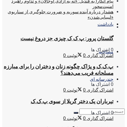
پیام آنکارا به قندیل: «نه به آزادی اوجالان» و تداوم راهبرد
امنیت‌محور
هشدار درباره آینده سوریه و ضرورت جلوگیری از سناریوی
«لیبیایی‌شدن»
یادداشت
گلستان پرور: پ ک ک چیزی جز دروغ نیست
0 اشتراک ها
مصاحبه
اشتراک گذاری
0
توئیت
0
پ.ک.ک و پژاک چگونه زنان و دختران را برای مبارزه
مسلحانه فریب می‌دهند؟
چندرسانه ای
0 اشتراک ها
اشتراک گذاری
0
توئیت
0
تیرباران یک دختر گریلا از سوی پ.ک.ک
0 اشتراک ها
اشتراک گذاری
0
توئیت
0