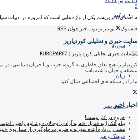
01 مارس 2016
0
ترکیه
م.احمدی// تروریسم یکی از واژه هایی است که امروزه در ادبیات سیاس
فیسبوک
توییتر
یوتیوب
خبر خوان RSS
سایت خبری و تحلیلی کوردپاریز
سوریه
کوردپاریز، هیچ تعلق خاطری به گروه، حزب و یا جریان سیاسی، در میا
منطقه و جهان داشته باشد.
زنان
ما را در شبکه های اجتماعی دنبال کنید:
اخبار اخیر
حقوق بشر
خروج در کار نیست!
پیام آنکارا به قندیل: «نه به آزادی اوجالان» و تداوم راهبرد امنیت
هشدار درباره آینده سوریه و ضرورت جلوگیری از سناریوی «لیب
فرهنگ و هنر