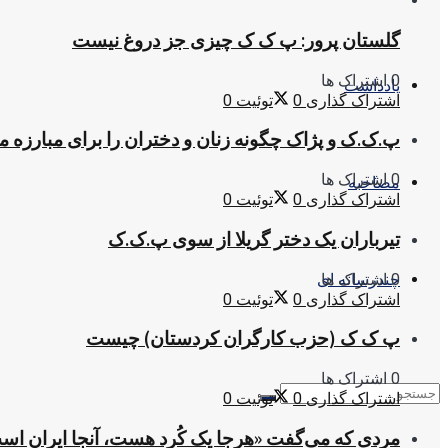
گلستان پرور: پ ک ک چیزی جز دروغ نیست
0 اشتراک ها
یادداشت
اشتراک گذاری
0
توئیت
0
پ.ک.ک و پژاک چگونه زنان و دختران را برای مبارزه 
0 اشتراک ها
مصاحبه
اشتراک گذاری
0
توئیت
0
تیرباران یک دختر گریلا از سوی پ.ک.ک
0 اشتراک ها
چندرسانه ای
اشتراک گذاری
0
توئیت
0
پ ک ک (حزب کارگران کردستان) چیست
0 اشتراک ها
اشتراک گذاری
0
توئیت
0
مردی که می‌گفت «هرجا یک کُرد هست، آنجا ایران اس