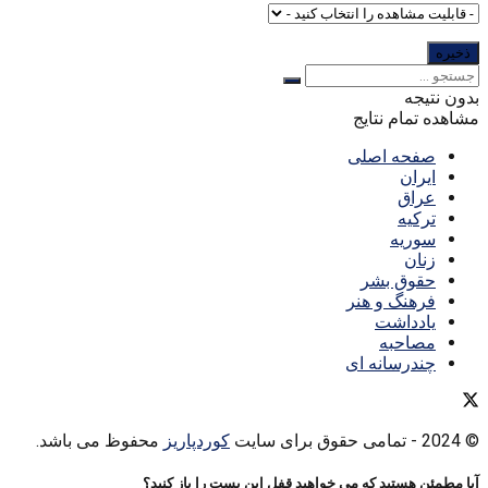
بدون نتیجه
مشاهده تمام نتایج
صفحه اصلی
ایران
عراق
ترکیه
سوریه
زنان
حقوق بشر
فرهنگ و هنر
یادداشت
مصاحبه
چندرسانه ای
© 2024
- تمامی حقوق برای سایت
کوردپاریز
محفوظ می باشد.
آیا مطمئن هستید که می خواهید قفل این پست را باز کنید؟