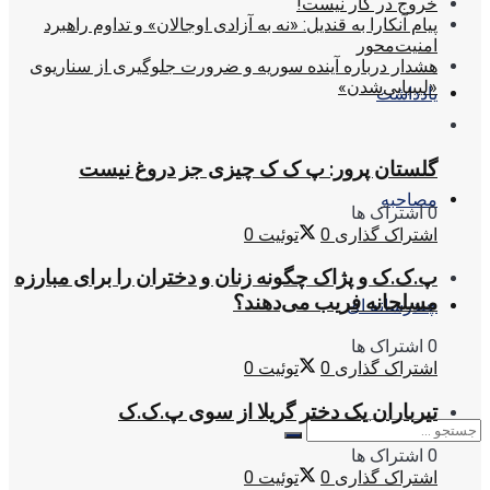
خروج در کار نیست!
پیام آنکارا به قندیل: «نه به آزادی اوجالان» و تداوم راهبرد
امنیت‌محور
هشدار درباره آینده سوریه و ضرورت جلوگیری از سناریوی
«لیبیایی‌شدن»
یادداشت
گلستان پرور: پ ک ک چیزی جز دروغ نیست
مصاحبه
0 اشتراک ها
اشتراک گذاری
0
توئیت
0
پ.ک.ک و پژاک چگونه زنان و دختران را برای مبارزه
مسلحانه فریب می‌دهند؟
چندرسانه ای
0 اشتراک ها
اشتراک گذاری
0
توئیت
0
تیرباران یک دختر گریلا از سوی پ.ک.ک
0 اشتراک ها
اشتراک گذاری
0
توئیت
0