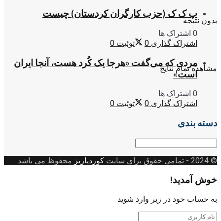
پ ک ک (حزب کارگران کردستان) چیست
بدون نتیجه
0 اشتراک ها
اشتراک گذاری
0
توئیت
0
مردی که می‌گفت «هرجا یک کُرد هست، آنجا ایران
مشاهده تمام نتایج
است»
0 اشتراک ها
اشتراک گذاری
0
توئیت
0
دسته بندی
دسته
بندی
© 2024
- تمامی حقوق برای سایت
کوردپاریز
محفوظ می باشد.
خوش آمدید!
به حساب خود در زیر وارد شوید