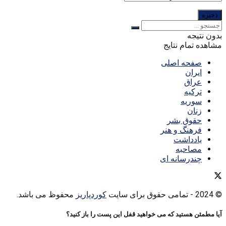
بدون نتیجه
مشاهده تمام نتایج
صفحه اصلی
ایران
عراق
ترکیه
سوریه
زنان
حقوق بشر
فرهنگ و هنر
یادداشت
مصاحبه
چندرسانه ای
© 2024
- تمامی حقوق برای سایت
کوردپاریز
محفوظ می باشد.
آیا مطمئن هستید که می خواهید قفل این پست را باز کنید؟