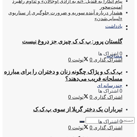
پیام آنکارا به قندیل: «نه به آزادی اوجالان» و تداوم راهبرد
امنیت‌محور
هشدار درباره آینده سوریه و ضرورت جلوگیری از سناریوی
«لیبیایی‌شدن»
یادداشت
گلستان پرور: پ ک ک چیزی جز دروغ نیست
0 اشتراک ها
مصاحبه
اشتراک گذاری
0
توئیت
0
پ.ک.ک و پژاک چگونه زنان و دختران را برای مبارزه
مسلحانه فریب می‌دهند؟
چندرسانه ای
0 اشتراک ها
اشتراک گذاری
0
توئیت
0
تیرباران یک دختر گریلا از سوی پ.ک.ک
0 اشتراک ها
اشتراک گذاری
0
توئیت
0