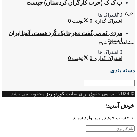
پ ک ک (حزب کارگران کردستان) چیست
بدون نتیجه
0 اشتراک ها
اشتراک گذاری
0
توئیت
0
مردی که می‌گفت «هرجا یک کُرد هست، آنجا ایران
است»
مشاهده تمام نتایج
0 اشتراک ها
اشتراک گذاری
0
توئیت
0
دسته بندی
دسته
بندی
© 2024
- تمامی حقوق برای سایت
کوردپاریز
محفوظ می باشد.
خوش آمدید!
به حساب خود در زیر وارد شوید