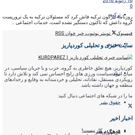
16 ژانویه 2016
0
ترکیه
روزنامه بیرگون ترکیه فاش کرد که مسئولان ترکیه به یک تروریست
گروه داعش که تاکنون دستگیر نشده است، خدمات اجتماعی ...
فیسبوک
توییتر
یوتیوب
خبر خوان RSS
سوریه
سایت خبری و تحلیلی کوردپاریز
کوردپاریز، هیچ تعلق خاطری به گروه، حزب و یا جریان سیاسی، در
زنان
میان انبوه سیاست ورزی های رایج احساس نمی کند و تلاش دارد تا
رویکردی مستقل، نقادانه، تحلیلی و خردمندانه به وقایع و رخدادهای
منطقه و جهان داشته باشد.
ما را در شبکه های اجتماعی دنبال کنید:
حقوق بشر
اخبار اخیر
خروج در کار نیست!
فرهنگ و هنر