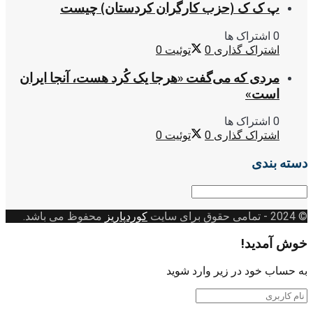
پ ک ک (حزب کارگران کردستان) چیست
0 اشتراک ها
اشتراک گذاری
0
توئیت
0
مردی که می‌گفت «هرجا یک کُرد هست، آنجا ایران
است»
0 اشتراک ها
اشتراک گذاری
0
توئیت
0
دسته بندی
دسته
بندی
© 2024
- تمامی حقوق برای سایت
کوردپاریز
محفوظ می باشد.
خوش آمدید!
به حساب خود در زیر وارد شوید