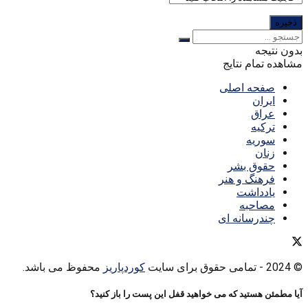
بدون نتیجه
مشاهده تمام نتایج
صفحه اصلی
ایران
عراق
ترکیه
سوریه
زنان
حقوق بشر
فرهنگ و هنر
یادداشت
مصاحبه
چندرسانه ای
© 2024
- تمامی حقوق برای سایت
کوردپاریز
محفوظ می باشد.
آیا مطمئن هستید که می خواهید قفل این پست را باز کنید؟