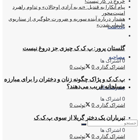
خروج در کار نیست!
پیام آنکارا به قندیل: «نه به آزادی اوجالان» و تداوم راهبرد
امنیت‌محور
هشدار درباره آینده سوریه و ضرورت جلوگیری از سناریوی
«لیبیایی‌شدن»
یادداشت
گلستان پرور: پ ک ک چیزی جز دروغ نیست
مصاحبه
0 اشتراک ها
اشتراک گذاری
0
توئیت
0
پ.ک.ک و پژاک چگونه زنان و دختران را برای مبارزه
مسلحانه فریب می‌دهند؟
چندرسانه ای
0 اشتراک ها
اشتراک گذاری
0
توئیت
0
تیرباران یک دختر گریلا از سوی پ.ک.ک
0 اشتراک ها
اشتراک گذاری
0
توئیت
0