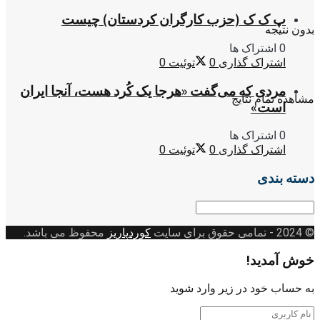
پ ک ک (حزب کارگران کردستان) چیست
بدون نتیجه
0 اشتراک ها
اشتراک گذاری
0
توئیت
0
مردی که می‌گفت «هرجا یک کُرد هست، آنجا ایران
مشاهده تمام نتایج
است»
0 اشتراک ها
اشتراک گذاری
0
توئیت
0
دسته بندی
دسته
بندی
© 2024
- تمامی حقوق برای سایت
کوردپاریز
محفوظ می باشد.
خوش آمدید!
به حساب خود در زیر وارد شوید