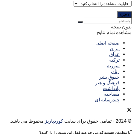
بدون نتیجه
مشاهده تمام نتایج
صفحه اصلی
ایران
عراق
ترکیه
سوریه
زنان
حقوق بشر
فرهنگ و هنر
یادداشت
مصاحبه
چندرسانه ای
© 2024
- تمامی حقوق برای سایت
کوردپاریز
محفوظ می باشد.
آیا مطمئن هستید که می خواهید قفل این پست را باز کنید؟