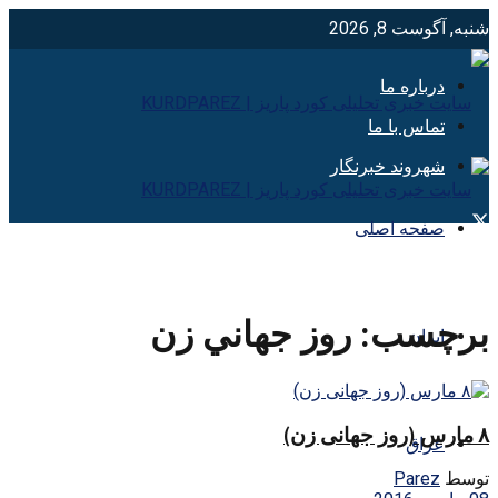
شنبه, آگوست 8, 2026
درباره ما
تماس با ما
شهروند خبرنگار
صفحه اصلی
برچسب:
روز جهاني زن
ایران
۸ مارس (روز جهانی زن)
عراق
توسط
Parez