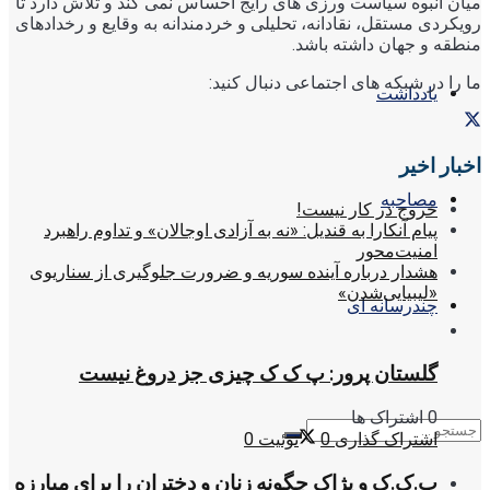
میان انبوه سیاست ورزی های رایج احساس نمی کند و تلاش دارد تا
رویکردی مستقل، نقادانه، تحلیلی و خردمندانه به وقایع و رخدادهای
منطقه و جهان داشته باشد.
ما را در شبکه های اجتماعی دنبال کنید:
یادداشت
اخبار اخیر
مصاحبه
خروج در کار نیست!
پیام آنکارا به قندیل: «نه به آزادی اوجالان» و تداوم راهبرد
امنیت‌محور
هشدار درباره آینده سوریه و ضرورت جلوگیری از سناریوی
«لیبیایی‌شدن»
چندرسانه ای
گلستان پرور: پ ک ک چیزی جز دروغ نیست
0 اشتراک ها
اشتراک گذاری
0
توئیت
0
پ.ک.ک و پژاک چگونه زنان و دختران را برای مبارزه