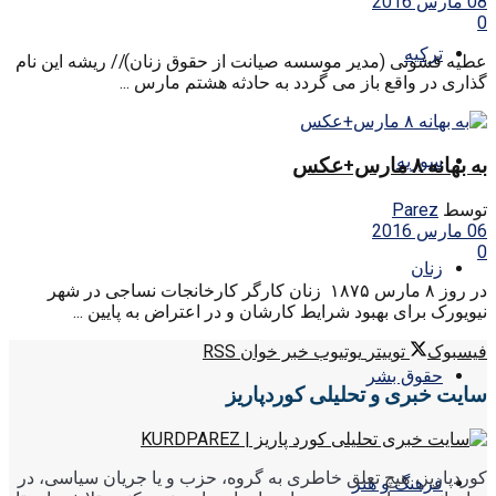
08 مارس 2016
0
ترکیه
عطیه قشونی (مدیر موسسه صیانت از حقوق زنان)// ریشه این نام
گذاری در واقع باز می گردد به حادثه هشتم مارس ...
سوریه
به بهانه ۸ مارس+عکس
توسط
Parez
06 مارس 2016
0
زنان
در روز ۸ مارس ۱۸۷۵ زنان کارگر کارخانجات نساجی در شهر
نیویورک برای بهبود شرایط کارشان و در اعتراض به پایین ...
فیسبوک
توییتر
یوتیوب
خبر خوان RSS
حقوق بشر
سایت خبری و تحلیلی کوردپاریز
کوردپاریز، هیچ تعلق خاطری به گروه، حزب و یا جریان سیاسی، در
فرهنگ و هنر