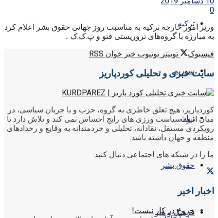
10 دسامبر 2019
0
ترکیه
وزیر امور خارجه ترکیه به مناسبت روز جهانی حقوق بشر اعلام کرد
به مبارزه با گروه‌های تروریستی فتو و پ.ک.ک ...
فیسبوک
توییتر
یوتیوب
خبر خوان RSS
سوریه
سایت خبری و تحلیلی کوردپاریز
کوردپاریز، هیچ تعلق خاطری به گروه، حزب و یا جریان سیاسی، در
زنان
میان انبوه سیاست ورزی های رایج احساس نمی کند و تلاش دارد تا
رویکردی مستقل، نقادانه، تحلیلی و خردمندانه به وقایع و رخدادهای
منطقه و جهان داشته باشد.
ما را در شبکه های اجتماعی دنبال کنید:
حقوق بشر
اخبار اخیر
خروج در کار نیست!
فرهنگ و هنر