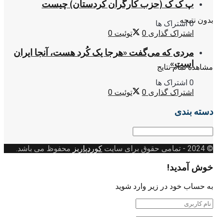
پ ک ک (حزب کارگران کردستان) چیست
بدون نتیجه
0 اشتراک ها
اشتراک گذاری
0
توئیت
0
مردی که می‌گفت «هرجا یک کُرد هست، آنجا ایران
است»
مشاهده تمام نتایج
0 اشتراک ها
اشتراک گذاری
0
توئیت
0
دسته بندی
دسته
بندی
© 2024
- تمامی حقوق برای سایت
کوردپاریز
محفوظ می باشد.
خوش آمدید!
به حساب خود در زیر وارد شوید