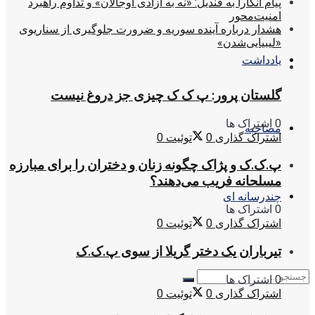
پیام آنکارا به قندیل: «نه به آزادی اوجالان» و تداوم راهبرد
امنیت‌محور
هشدار درباره آینده سوریه و ضرورت جلوگیری از سناریوی
«لیبیایی‌شدن»
یادداشت
گلستان پرور: پ ک ک چیزی جز دروغ نیست
0 اشتراک ها
مصاحبه
اشتراک گذاری
0
توئیت
0
پ.ک.ک و پژاک چگونه زنان و دختران را برای مبارزه
مسلحانه فریب می‌دهند؟
چندرسانه ای
0 اشتراک ها
اشتراک گذاری
0
توئیت
0
تیرباران یک دختر گریلا از سوی پ.ک.ک
0 اشتراک ها
اشتراک گذاری
0
توئیت
0