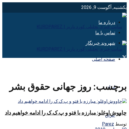
یکشنبه, آگوست 9, 2026
درباره ما
تماس با ما
شهروند خبرنگار
صفحه اصلی
برچسب:
روز جهانی حقوق بشر
ایران
چاووش‌اوغلو: مبارزه با فتو و پ.ک.ک را ادامه خواهیم داد
عراق
توسط
Parez