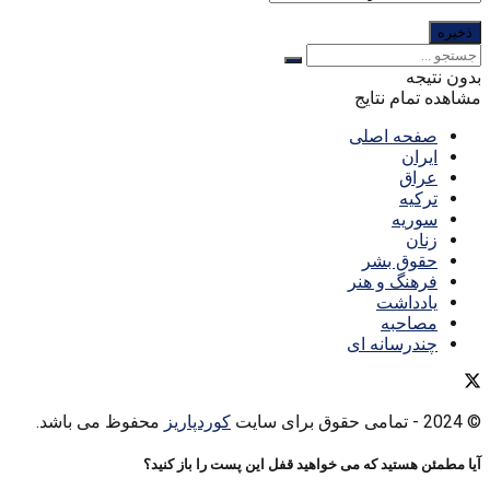
بدون نتیجه
مشاهده تمام نتایج
صفحه اصلی
ایران
عراق
ترکیه
سوریه
زنان
حقوق بشر
فرهنگ و هنر
یادداشت
مصاحبه
چندرسانه ای
© 2024
- تمامی حقوق برای سایت
کوردپاریز
محفوظ می باشد.
آیا مطمئن هستید که می خواهید قفل این پست را باز کنید؟