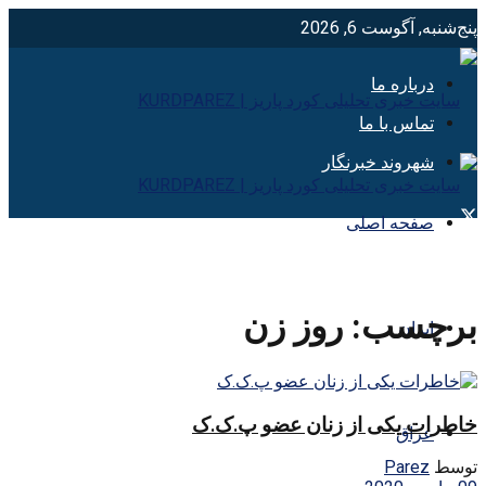
پنج‌شنبه, آگوست 6, 2026
درباره ما
تماس با ما
شهروند خبرنگار
صفحه اصلی
برچسب:
روز زن
ایران
خاطرات یکی از زنان عضو پ.ک.ک
عراق
توسط
Parez