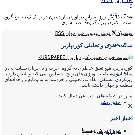
09 مارس 2020
0
ترکیه
هشت مارس روز به زانو در آوردن اراده زن در پ.ک.ک به نفع گروه
است. . کوردپاریز/ گروهک ضد بشری ...
فیسبوک
توییتر
یوتیوب
خبر خوان RSS
سوریه
سایت خبری و تحلیلی کوردپاریز
کوردپاریز، هیچ تعلق خاطری به گروه، حزب و یا جریان سیاسی، در
زنان
میان انبوه سیاست ورزی های رایج احساس نمی کند و تلاش دارد تا
رویکردی مستقل، نقادانه، تحلیلی و خردمندانه به وقایع و رخدادهای
منطقه و جهان داشته باشد.
ما را در شبکه های اجتماعی دنبال کنید:
حقوق بشر
اخبار اخیر
خروج در کار نیست!
فرهنگ و هنر