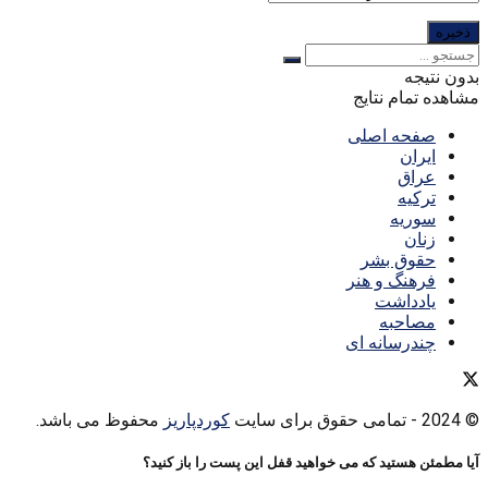
بدون نتیجه
مشاهده تمام نتایج
صفحه اصلی
ایران
عراق
ترکیه
سوریه
زنان
حقوق بشر
فرهنگ و هنر
یادداشت
مصاحبه
چندرسانه ای
© 2024
- تمامی حقوق برای سایت
کوردپاریز
محفوظ می باشد.
آیا مطمئن هستید که می خواهید قفل این پست را باز کنید؟