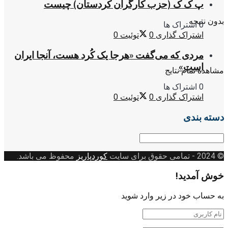
پ ک ک (حزب کارگران کردستان) چیست
بدون نتیجه
0 اشتراک ها
اشتراک گذاری
0
توئیت
0
مردی که می‌گفت «هرجا یک کُرد هست، آنجا ایران
است»
مشاهده تمام نتایج
0 اشتراک ها
اشتراک گذاری
0
توئیت
0
دسته بندی
دسته
بندی
© 2024
- تمامی حقوق برای سایت
کوردپاریز
محفوظ می باشد.
خوش آمدید!
به حساب خود در زیر وارد شوید