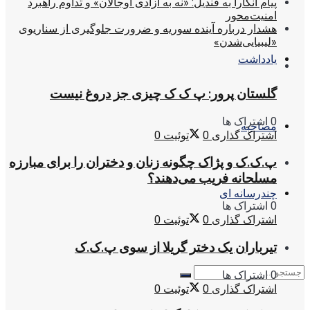
پیام آنکارا به قندیل: «نه به آزادی اوجالان» و تداوم راهبرد
امنیت‌محور
هشدار درباره آینده سوریه و ضرورت جلوگیری از سناریوی
«لیبیایی‌شدن»
یادداشت
گلستان پرور: پ ک ک چیزی جز دروغ نیست
0 اشتراک ها
مصاحبه
اشتراک گذاری
0
توئیت
0
پ.ک.ک و پژاک چگونه زنان و دختران را برای مبارزه
مسلحانه فریب می‌دهند؟
چندرسانه ای
0 اشتراک ها
اشتراک گذاری
0
توئیت
0
تیرباران یک دختر گریلا از سوی پ.ک.ک
0 اشتراک ها
اشتراک گذاری
0
توئیت
0