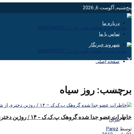
پنج‌شنبه, آگوست 6, 2026
درباره ما
تماس با ما
شهروند خبرنگار
صفحه اصلی
برچسب:
روز سیاه
ایران
خاطرات عضو جدا شده گروهک پ.ک.ک – ۱۴ / روژین دختری از شهر اوجالان
عراق
توسط
Parez