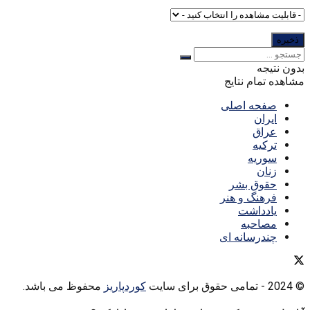
بدون نتیجه
مشاهده تمام نتایج
صفحه اصلی
ایران
عراق
ترکیه
سوریه
زنان
حقوق بشر
فرهنگ و هنر
یادداشت
مصاحبه
چندرسانه ای
© 2024
- تمامی حقوق برای سایت
کوردپاریز
محفوظ می باشد.