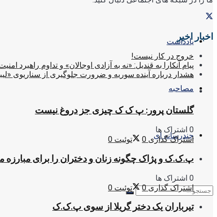
اخبار اخیر
یادداشت
خروج در کار نیست!
پیام آنکارا به قندیل: «نه به آزادی اوجالان» و تداوم راهبرد امنیت
هشدار درباره آینده سوریه و ضرورت جلوگیری از سناریوی «لیب
مصاحبه
گلستان پرور: پ ک ک چیزی جز دروغ نیست
0 اشتراک ها
چندرسانه ای
اشتراک گذاری
0
توئیت
0
پ.ک.ک و پژاک چگونه زنان و دختران را برای مبارزه 
0 اشتراک ها
اشتراک گذاری
0
توئیت
0
تیرباران یک دختر گریلا از سوی پ.ک.ک