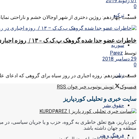
01 ژانویه 2019
0
ترکیه
قسمت چهاردهم: روژین دختری از شهر اوجالان خشم و ناراحتی نمایان در 
خاطرات عضو جدا شده گروهک پ.ک.ک – ۱۳ / روزه اجباری در روز سیاه
سوریه
توسط
Parez
29 دسامبر 2018
0
زنان
قسمت سیزدهم: روزه اجباری در روز سیاه برای گروهی که ادعای علم‌گرا
فیسبوک
توییتر
یوتیوب
خبر خوان RSS
سایت خبری و تحلیلی کوردپاریز
حقوق بشر
کوردپاریز، هیچ تعلق خاطری به گروه، حزب و یا جریان سیاسی، در میا
منطقه و جهان داشته باشد.
فرهنگ و هنر
ما را در شبکه های اجتماعی دنبال کنید: