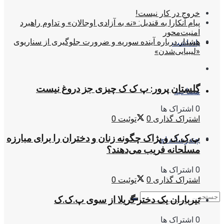
خروج در کار نیست!
پیام آنکارا به قندیل: «نه به آزادی اوجالان» و تداوم راهبرد
امنیت‌محور
هشدار درباره آینده سوریه و ضرورت جلوگیری از سناریوی
یادداشت
«لیبیایی‌شدن»
گلستان پرور: پ ک ک چیزی جز دروغ نیست
مصاحبه
0 اشتراک ها
اشتراک گذاری
0
توئیت
0
پ.ک.ک و پژاک چگونه زنان و دختران را برای مبارزه
چندرسانه ای
مسلحانه فریب می‌دهند؟
0 اشتراک ها
اشتراک گذاری
0
توئیت
0
تیرباران یک دختر گریلا از سوی پ.ک.ک
0 اشتراک ها