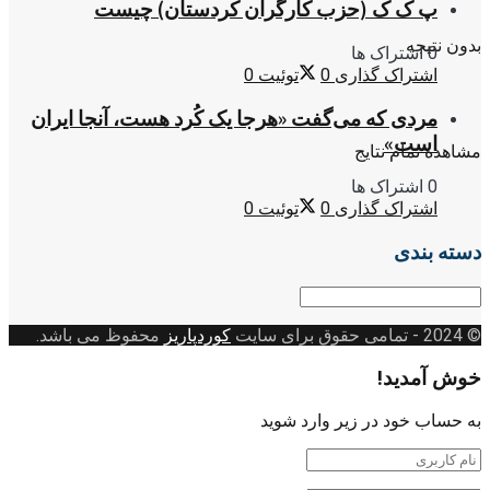
پ ک ک (حزب کارگران کردستان) چیست
بدون نتیجه
0 اشتراک ها
اشتراک گذاری
0
توئیت
0
مردی که می‌گفت «هرجا یک کُرد هست، آنجا ایران
است»
مشاهده تمام نتایج
0 اشتراک ها
اشتراک گذاری
0
توئیت
0
دسته بندی
دسته
بندی
© 2024
- تمامی حقوق برای سایت
کوردپاریز
محفوظ می باشد.
خوش آمدید!
به حساب خود در زیر وارد شوید