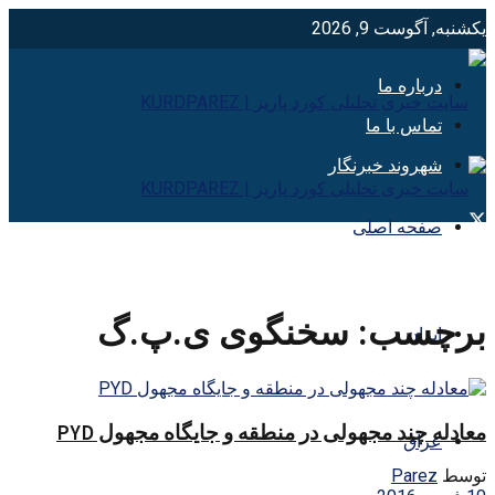
یکشنبه, آگوست 9, 2026
درباره ما
تماس با ما
شهروند خبرنگار
صفحه اصلی
برچسب:
سخنگوی ی.پ.گ
ایران
معادله چند مجهولی در منطقه و جایگاه مجهول PYD
عراق
توسط
Parez