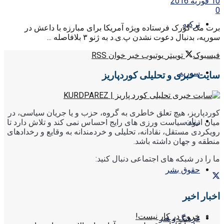
10 فوریه 2016
0
ترکیه
برت مک گورک فرستاده ویژه آمریکا برای مبارزه با داعش در
سوریه، بدنبال دعوت نشدن پ.ی.د به ژنو ۳ بلافاصله ...
فیسبوک
توییتر
یوتیوب
خبر خوان RSS
سوریه
سایت خبری و تحلیلی کوردپاریز
کوردپاریز، هیچ تعلق خاطری به گروه، حزب و یا جریان سیاسی، در
زنان
میان انبوه سیاست ورزی های رایج احساس نمی کند و تلاش دارد تا
رویکردی مستقل، نقادانه، تحلیلی و خردمندانه به وقایع و رخدادهای
منطقه و جهان داشته باشد.
ما را در شبکه های اجتماعی دنبال کنید:
حقوق بشر
اخبار اخیر
خروج در کار نیست!
فرهنگ و هنر