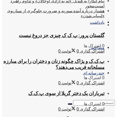
پیام آنکارا به قندیل: «نه به آزادی اوجالان» و تداوم راهبرد
امنیت‌محور
هشدار درباره آینده سوریه و ضرورت جلوگیری از سناریوی
«لیبیایی‌شدن»
یادداشت
گلستان پرور: پ ک ک چیزی جز دروغ نیست
0 اشتراک ها
مصاحبه
اشتراک گذاری
0
توئیت
0
پ.ک.ک و پژاک چگونه زنان و دختران را برای مبارزه
مسلحانه فریب می‌دهند؟
چندرسانه ای
0 اشتراک ها
اشتراک گذاری
0
توئیت
0
تیرباران یک دختر گریلا از سوی پ.ک.ک
0 اشتراک ها
اشتراک گذاری
0
توئیت
0