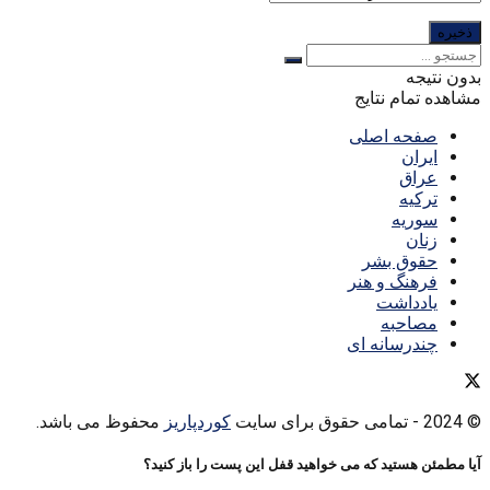
بدون نتیجه
مشاهده تمام نتایج
صفحه اصلی
ایران
عراق
ترکیه
سوریه
زنان
حقوق بشر
فرهنگ و هنر
یادداشت
مصاحبه
چندرسانه ای
© 2024
- تمامی حقوق برای سایت
کوردپاریز
محفوظ می باشد.
آیا مطمئن هستید که می خواهید قفل این پست را باز کنید؟