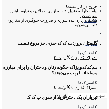
خروج در کار نیست!
پیام آنکارا به قندیل: «نه به آزادی اوجالان» و تداوم راهبرد
امنیت‌محور
هشدار درباره آینده سوریه و ضرورت جلوگیری از سناریوی
یادداشت
«لیبیایی‌شدن»
گلستان پرور: پ ک ک چیزی جز دروغ نیست
مصاحبه
0 اشتراک ها
اشتراک گذاری
0
توئیت
0
پ.ک.ک و پژاک چگونه زنان و دختران را برای مبارزه
چندرسانه ای
مسلحانه فریب می‌دهند؟
0 اشتراک ها
اشتراک گذاری
0
توئیت
0
تیرباران یک دختر گریلا از سوی پ.ک.ک
0 اشتراک ها