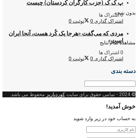
پ ک ک (حزب کارگران کردستان) چیست
بدون نتیجه
0 اشتراک ها
اشتراک گذاری
0
توئیت
0
مردی که می‌گفت «هرجا یک کُرد هست، آنجا ایران
است»
مشاهده تمام نتایج
0 اشتراک ها
اشتراک گذاری
0
توئیت
0
دسته بندی
دسته
بندی
© 2024
- تمامی حقوق برای سایت
کوردپاریز
محفوظ می باشد.
خوش آمدید!
به حساب خود در زیر وارد شوید