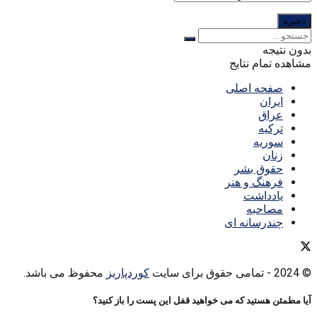
بدون نتیجه
مشاهده تمام نتایج
صفحه اصلی
ایران
عراق
ترکیه
سوریه
زنان
حقوق بشر
فرهنگ و هنر
یادداشت
مصاحبه
چندرسانه ای
© 2024
- تمامی حقوق برای سایت
کوردپاریز
محفوظ می باشد.
آیا مطمئن هستید که می خواهید قفل این پست را باز کنید؟