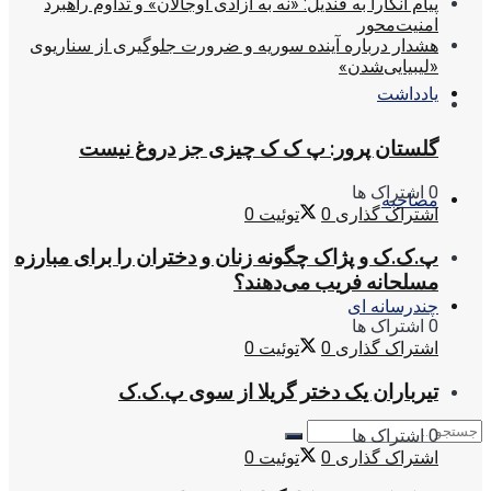
پیام آنکارا به قندیل: «نه به آزادی اوجالان» و تداوم راهبرد
امنیت‌محور
هشدار درباره آینده سوریه و ضرورت جلوگیری از سناریوی
«لیبیایی‌شدن»
یادداشت
گلستان پرور: پ ک ک چیزی جز دروغ نیست
0 اشتراک ها
مصاحبه
اشتراک گذاری
0
توئیت
0
پ.ک.ک و پژاک چگونه زنان و دختران را برای مبارزه
مسلحانه فریب می‌دهند؟
چندرسانه ای
0 اشتراک ها
اشتراک گذاری
0
توئیت
0
تیرباران یک دختر گریلا از سوی پ.ک.ک
0 اشتراک ها
اشتراک گذاری
0
توئیت
0