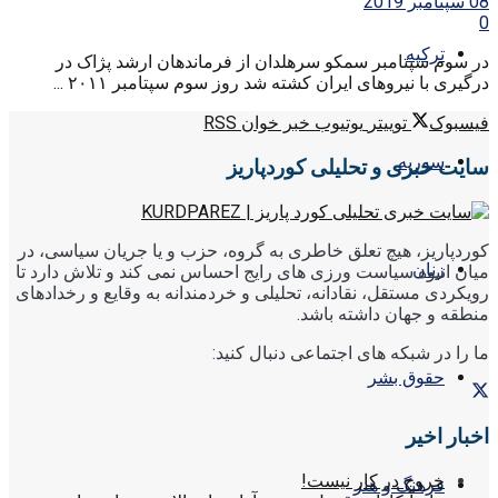
08 سپتامبر 2019
0
ترکیه
در سوم سپتامبر سمکو سرهلدان از فرماندهان ارشد پژاک در
درگیری با نیروهای ایران کشته شد روز سوم سپتامبر ۲۰۱۱ ...
فیسبوک
توییتر
یوتیوب
خبر خوان RSS
سوریه
سایت خبری و تحلیلی کوردپاریز
کوردپاریز، هیچ تعلق خاطری به گروه، حزب و یا جریان سیاسی، در
زنان
میان انبوه سیاست ورزی های رایج احساس نمی کند و تلاش دارد تا
رویکردی مستقل، نقادانه، تحلیلی و خردمندانه به وقایع و رخدادهای
منطقه و جهان داشته باشد.
ما را در شبکه های اجتماعی دنبال کنید:
حقوق بشر
اخبار اخیر
خروج در کار نیست!
فرهنگ و هنر