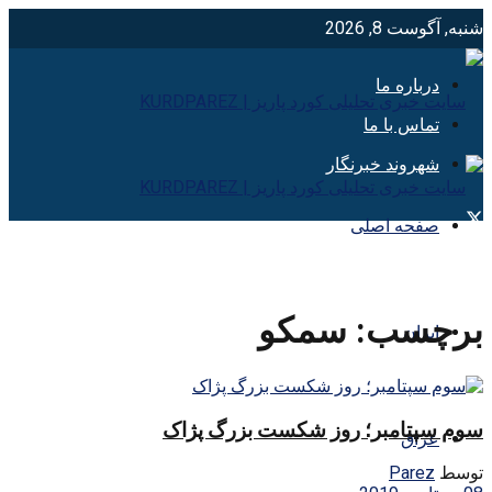
شنبه, آگوست 8, 2026
درباره ما
تماس با ما
شهروند خبرنگار
صفحه اصلی
برچسب:
سمكو
ایران
سوم سپتامبر؛ روز شکست بزرگ پژاک
عراق
توسط
Parez