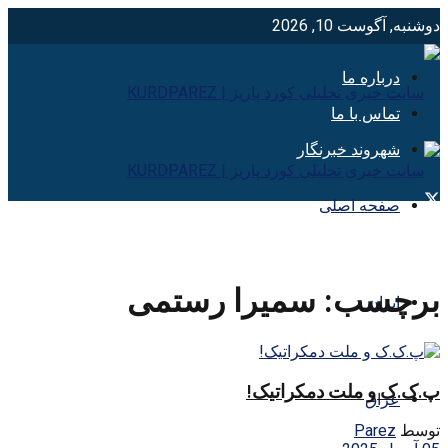
دوشنبه, آگوست 10, 2026
درباره ما
تماس با ما
شهروند خبرنگار
صفحه اصلی
برچسب:
سمیرا رستمی
ایران
پ.ک.ک و ملت دمکراتیک!
عراق
توسط
Parez