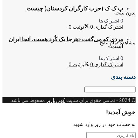
پ ک ک (حزب کارگران کردستان) چیست
بدون نتیجه
0 اشتراک ها
اشتراک گذاری
0
توئیت
0
مردی که می‌گفت «هرجا یک کُرد هست، آنجا ایران
مشاهده تمام نتایج
است»
0 اشتراک ها
اشتراک گذاری
0
توئیت
0
دسته بندی
دسته
بندی
© 2024
- تمامی حقوق برای سایت
کوردپاریز
محفوظ می باشد.
خوش آمدید!
به حساب خود در زیر وارد شوید