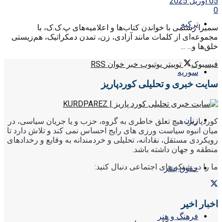
05 آوریل 2025
0
ترکیه
سمیرا رستمی با خواندن کتاب‌ها و اعلامیه‌های پ.ک.ک، با
مجموعه‌ای از کلمات مانند آزادی، زن، تمدن دمکراتیک، هم‌زیستی
خلق‌ها و... ...
فیسبوک
توییتر
یوتیوب
خبر خوان RSS
سوریه
سایت خبری و تحلیلی کوردپاریز
زنان
کوردپاریز، هیچ تعلق خاطری به گروه، حزب و یا جریان سیاسی، در
میان انبوه سیاست ورزی های رایج احساس نمی کند و تلاش دارد تا
رویکردی مستقل، نقادانه، تحلیلی و خردمندانه به وقایع و رخدادهای
منطقه و جهان داشته باشد.
ما را در شبکه های اجتماعی دنبال کنید:
حقوق بشر
اخبار اخیر
فرهنگ و هنر