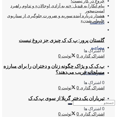
خروج در کار نیست!
پیام آنکارا به قندیل: «نه به آزادی اوجالان» و تداوم راهبرد
امنیت‌محور
هشدار درباره آینده سوریه و ضرورت جلوگیری از سناریوی
«لیبیایی‌شدن»
یادداشت
گلستان پرور: پ ک ک چیزی جز دروغ نیست
مصاحبه
0 اشتراک ها
اشتراک گذاری
0
توئیت
0
پ.ک.ک و پژاک چگونه زنان و دختران را برای مبارزه
مسلحانه فریب می‌دهند؟
چندرسانه ای
0 اشتراک ها
اشتراک گذاری
0
توئیت
0
تیرباران یک دختر گریلا از سوی پ.ک.ک
0 اشتراک ها
اشتراک گذاری
0
توئیت
0