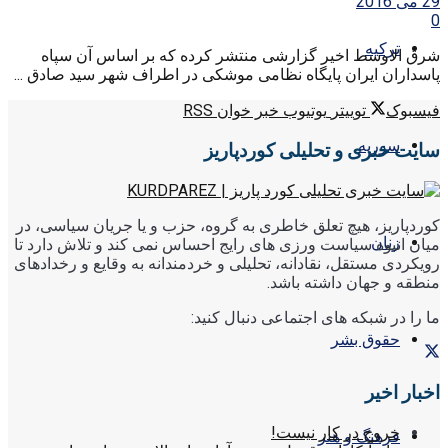
29 می 2016
0
ترکیه
شرق الاوسط اخیر گزارشی منتشر کرده که بر اساس آن سپاه‌
پاسداران ایران پایگاه‌ نظامی موشکی در اطراف شهر سید صادق ...
فیسبوک
توییتر
یوتیوب
خبر خوان RSS
سوریه
سایت خبری و تحلیلی کوردپاریز
کوردپاریز، هیچ تعلق خاطری به گروه، حزب و یا جریان سیاسی، در
زنان
میان انبوه سیاست ورزی های رایج احساس نمی کند و تلاش دارد تا
رویکردی مستقل، نقادانه، تحلیلی و خردمندانه به وقایع و رخدادهای
منطقه و جهان داشته باشد.
ما را در شبکه های اجتماعی دنبال کنید:
حقوق بشر
اخبار اخیر
خروج در کار نیست!
فرهنگ و هنر