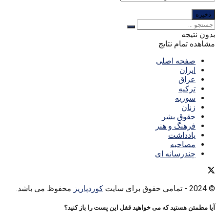
بدون نتیجه
مشاهده تمام نتایج
صفحه اصلی
ایران
عراق
ترکیه
سوریه
زنان
حقوق بشر
فرهنگ و هنر
یادداشت
مصاحبه
چندرسانه ای
© 2024
- تمامی حقوق برای سایت
کوردپاریز
محفوظ می باشد.
آیا مطمئن هستید که می خواهید قفل این پست را باز کنید؟