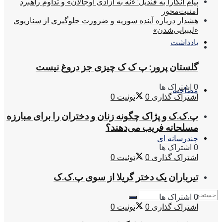
پیام آنکارا به قندیل: «نه به آزادی اوجالان» و تداوم راهبرد
امنیت‌محور
هشدار درباره آینده سوریه و ضرورت جلوگیری از سناریوی
«لیبیایی‌شدن»
یادداشت
گلستان پرور: پ ک ک چیزی جز دروغ نیست
0 اشتراک ها
مصاحبه
اشتراک گذاری
0
توئیت
0
پ.ک.ک و پژاک چگونه زنان و دختران را برای مبارزه
مسلحانه فریب می‌دهند؟
چندرسانه ای
0 اشتراک ها
اشتراک گذاری
0
توئیت
0
تیرباران یک دختر گریلا از سوی پ.ک.ک
0 اشتراک ها
اشتراک گذاری
0
توئیت
0