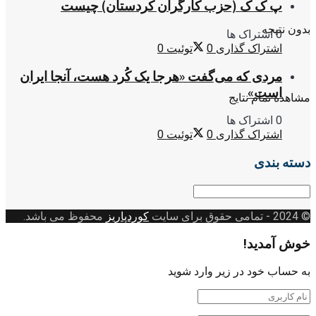
پ ک ک (حزب کارگران کردستان) چیست
بدون نتیجه
0 اشتراک ها
اشتراک گذاری
0
توئیت
0
مردی که می‌گفت «هرجا یک کُرد هست، آنجا ایران
است»
مشاهده تمام نتایج
0 اشتراک ها
اشتراک گذاری
0
توئیت
0
دسته بندی
دسته
بندی
© 2024
- تمامی حقوق برای سایت
کوردپاریز
محفوظ می باشد.
خوش آمدید!
به حساب خود در زیر وارد شوید