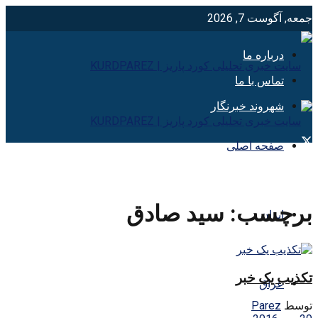
جمعه, آگوست 7, 2026
درباره ما
تماس با ما
شهروند خبرنگار
صفحه اصلی
برچسب:
سيد صادق
ایران
تکذیب یک خبر
عراق
توسط
Parez