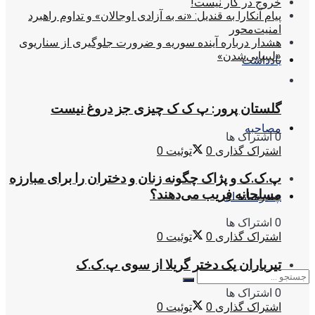
خروج در کار نیست!
پیام آنکارا به قندیل: «نه به آزادی اوجالان» و تداوم راهبرد
امنیت‌محور
هشدار درباره آینده سوریه و ضرورت جلوگیری از سناریوی
«لیبیایی‌شدن»
یادداشت
گلستان پرور: پ ک ک چیزی جز دروغ نیست
مصاحبه
0 اشتراک ها
اشتراک گذاری
0
توئیت
0
پ.ک.ک و پژاک چگونه زنان و دختران را برای مبارزه
مسلحانه فریب می‌دهند؟
چندرسانه ای
0 اشتراک ها
اشتراک گذاری
0
توئیت
0
تیرباران یک دختر گریلا از سوی پ.ک.ک
0 اشتراک ها
اشتراک گذاری
0
توئیت
0