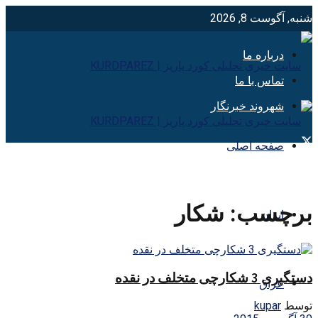
شنبه, آگوست 8, 2026
درباره ما
تماس با ما
شهروند خبرنگار
صفحه اصلی
برچسب:
شكار
ایران
دستگیری 3 شکارچی متخلف در نقده
عراق
توسط
kupar