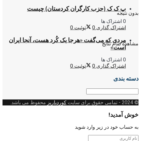
پ ک ک (حزب کارگران کردستان) چیست
بدون نتیجه
0 اشتراک ها
اشتراک گذاری
0
توئیت
0
مردی که می‌گفت «هرجا یک کُرد هست، آنجا ایران
مشاهده تمام نتایج
است»
0 اشتراک ها
اشتراک گذاری
0
توئیت
0
دسته بندی
دسته
بندی
© 2024
- تمامی حقوق برای سایت
کوردپاریز
محفوظ می باشد.
خوش آمدید!
به حساب خود در زیر وارد شوید