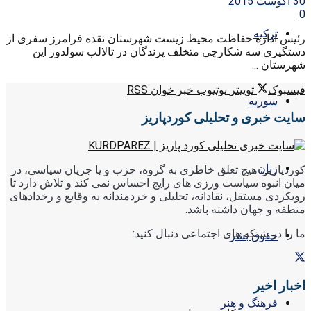
30 آگوست 2015
0
ترکیه
رئیس اداره حفاظت محیط زیست شهرستان نقده فرامرز سفری از
دستگیری سه شکارچی متخلف پرندگان در تالالب سولدوز این
شهرستان ...
فیسبوک
توییتر
یوتیوب
خبر خوان RSS
سوریه
سایت خبری و تحلیلی کوردپاریز
زنان
کوردپاریز، هیچ تعلق خاطری به گروه، حزب و یا جریان سیاسی، در
میان انبوه سیاست ورزی های رایج احساس نمی کند و تلاش دارد تا
رویکردی مستقل، نقادانه، تحلیلی و خردمندانه به وقایع و رخدادهای
منطقه و جهان داشته باشد.
ما را در شبکه های اجتماعی دنبال کنید:
حقوق بشر
اخبار اخیر
فرهنگ و هنر