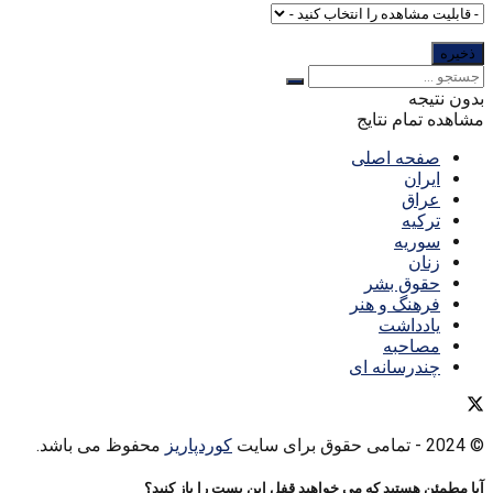
بدون نتیجه
مشاهده تمام نتایج
صفحه اصلی
ایران
عراق
ترکیه
سوریه
زنان
حقوق بشر
فرهنگ و هنر
یادداشت
مصاحبه
چندرسانه ای
© 2024
- تمامی حقوق برای سایت
کوردپاریز
محفوظ می باشد.
آیا مطمئن هستید که می خواهید قفل این پست را باز کنید؟