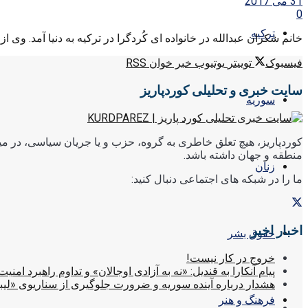
31 می 2017
0
ترکیه
خانم شکران عبدالله در خانواده ای کُردگرا در ترکیه به دنیا آمد. وی از سال ۱۹۹۱ به پ.ک.ک ملحق
فیسبوک
توییتر
یوتیوب
خبر خوان RSS
سایت خبری و تحلیلی کوردپاریز
سوریه
کوردپاریز، هیچ تعلق خاطری به گروه، حزب و یا جریان سیاسی، در میا
منطقه و جهان داشته باشد.
زنان
ما را در شبکه های اجتماعی دنبال کنید:
اخبار اخیر
حقوق بشر
خروج در کار نیست!
پیام آنکارا به قندیل: «نه به آزادی اوجالان» و تداوم راهبرد امنیت
هشدار درباره آینده سوریه و ضرورت جلوگیری از سناریوی «لیب
فرهنگ و هنر