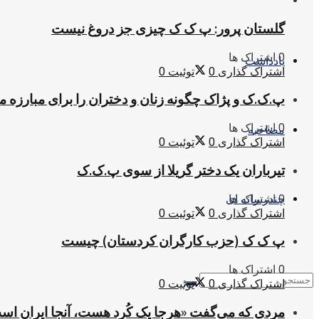
گلستان پرور: پ ک ک چیزی جز دروغ نیست
0 اشتراک ها
یادداشت
اشتراک گذاری
0
توئیت
0
پ.ک.ک و پژاک چگونه زنان و دختران را برای مبارزه 
0 اشتراک ها
مصاحبه
اشتراک گذاری
0
توئیت
0
تیرباران یک دختر گریلا از سوی پ.ک.ک
0 اشتراک ها
چندرسانه ای
اشتراک گذاری
0
توئیت
0
پ ک ک (حزب کارگران کردستان) چیست
0 اشتراک ها
اشتراک گذاری
0
توئیت
0
مردی که می‌گفت «هرجا یک کُرد هست، آنجا ایران اس