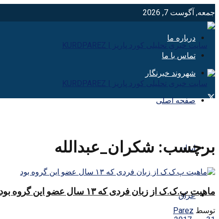
جمعه, آگوست 7, 2026
درباره ما
تماس با ما
شهروند خبرنگار
صفحه اصلی
برچسب:
شکران_عبدالله
ایران
ماهیت پ.ک.ک از زبان فردی که ۱۳ سال عضو این گروه بود
عراق
توسط
Parez