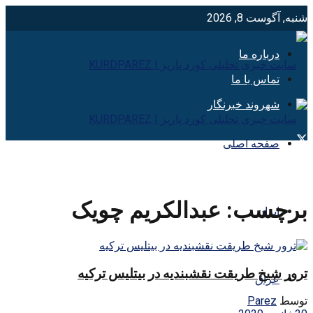
شنبه, آگوست 8, 2026
درباره ما
تماس با ما
شهروند خبرنگار
صفحه اصلی
برچسب:
عبدالکریم چویک
ایران
ترور شیخ طریقت نقشبندیه در بیتلیس ترکیه
عراق
توسط
Parez