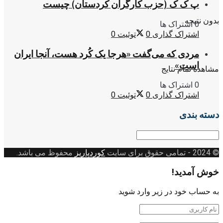
پ ک ک (حزب کارگران کردستان) چیست
بدون نتیجه
0 اشتراک ها
اشتراک گذاری
0
توئیت
0
مردی که می‌گفت «هرجا یک کُرد هست، آنجا ایران
است»
مشاهده تمام نتایج
0 اشتراک ها
اشتراک گذاری
0
توئیت
0
دسته بندی
دسته
بندی
© 2024
- تمامی حقوق برای سایت
کوردپاریز
محفوظ می باشد.
خوش آمدید!
به حساب خود در زیر وارد شوید