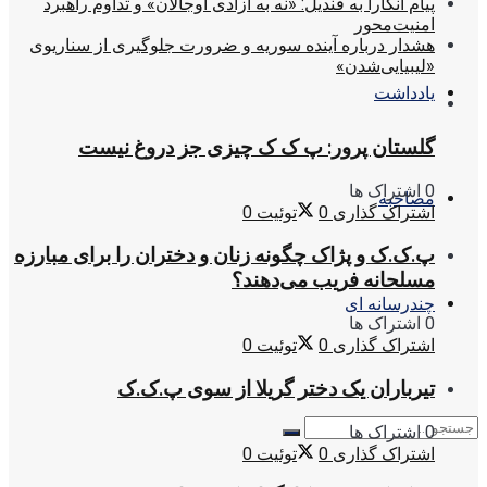
پیام آنکارا به قندیل: «نه به آزادی اوجالان» و تداوم راهبرد
امنیت‌محور
هشدار درباره آینده سوریه و ضرورت جلوگیری از سناریوی
«لیبیایی‌شدن»
یادداشت
گلستان پرور: پ ک ک چیزی جز دروغ نیست
0 اشتراک ها
مصاحبه
اشتراک گذاری
0
توئیت
0
پ.ک.ک و پژاک چگونه زنان و دختران را برای مبارزه
مسلحانه فریب می‌دهند؟
چندرسانه ای
0 اشتراک ها
اشتراک گذاری
0
توئیت
0
تیرباران یک دختر گریلا از سوی پ.ک.ک
0 اشتراک ها
اشتراک گذاری
0
توئیت
0