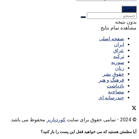
بدون نتیجه
مشاهده تمام نتایج
صفحه اصلی
ایران
عراق
ترکیه
سوریه
زنان
حقوق بشر
فرهنگ و هنر
یادداشت
مصاحبه
چندرسانه ای
© 2024
- تمامی حقوق برای سایت
کوردپاریز
محفوظ می باشد.
آیا مطمئن هستید که می خواهید قفل این پست را باز کنید؟