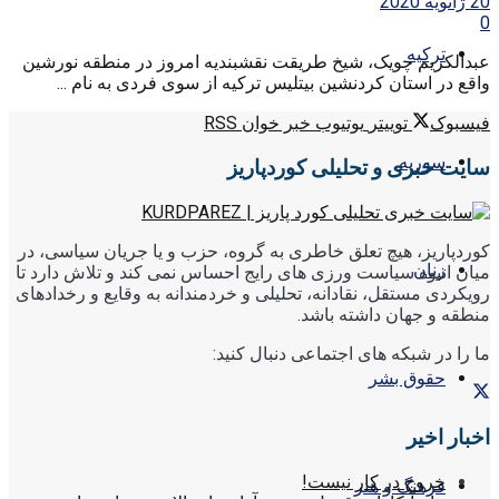
20 ژانویه 2020
0
ترکیه
عبدالکریم چویک، شیخ طریقت نقشبندیه امروز در منطقه نورشین
واقع در استان کردنشین بیتلیس ترکیه از سوی فردی به نام ...
فیسبوک
توییتر
یوتیوب
خبر خوان RSS
سوریه
سایت خبری و تحلیلی کوردپاریز
کوردپاریز، هیچ تعلق خاطری به گروه، حزب و یا جریان سیاسی، در
زنان
میان انبوه سیاست ورزی های رایج احساس نمی کند و تلاش دارد تا
رویکردی مستقل، نقادانه، تحلیلی و خردمندانه به وقایع و رخدادهای
منطقه و جهان داشته باشد.
ما را در شبکه های اجتماعی دنبال کنید:
حقوق بشر
اخبار اخیر
خروج در کار نیست!
فرهنگ و هنر