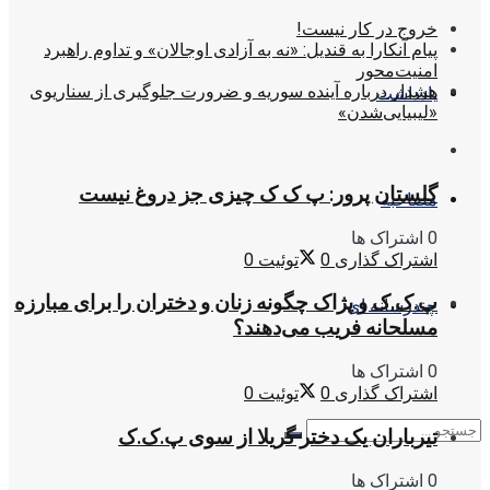
خروج در کار نیست!
پیام آنکارا به قندیل: «نه به آزادی اوجالان» و تداوم راهبرد
امنیت‌محور
هشدار درباره آینده سوریه و ضرورت جلوگیری از سناریوی
یادداشت
«لیبیایی‌شدن»
گلستان پرور: پ ک ک چیزی جز دروغ نیست
مصاحبه
0 اشتراک ها
اشتراک گذاری
0
توئیت
0
پ.ک.ک و پژاک چگونه زنان و دختران را برای مبارزه
چندرسانه ای
مسلحانه فریب می‌دهند؟
0 اشتراک ها
اشتراک گذاری
0
توئیت
0
تیرباران یک دختر گریلا از سوی پ.ک.ک
0 اشتراک ها