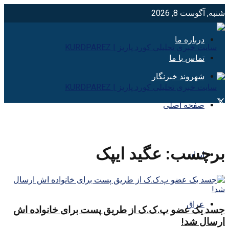
شنبه, آگوست 8, 2026
درباره ما
تماس با ما
شهروند خبرنگار
صفحه اصلی
برچسب:
عگید ایپک
ایران
عراق
جسد یک عضو پ.ک.ک از طریق پست برای خانواده اش
ارسال شد!