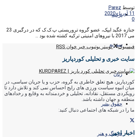
توسط
Parez
11 آوریل 2020
ترکیه
0
جنازه عگید ایپک، عضو گروه تروریستی پ.ک.ک که در درگیری 23
می 2017 با نیروهای امنیتی ترکیه کشته شده بود ...
سوریه
فیسبوک
توییتر
یوتیوب
خبر خوان RSS
سایت خبری و تحلیلی کوردپاریز
زنان
کوردپاریز، هیچ تعلق خاطری به گروه، حزب و یا جریان سیاسی، در
میان انبوه سیاست ورزی های رایج احساس نمی کند و تلاش دارد تا
رویکردی مستقل، نقادانه، تحلیلی و خردمندانه به وقایع و رخدادهای
منطقه و جهان داشته باشد.
حقوق بشر
ما را در شبکه های اجتماعی دنبال کنید:
اخبار اخیر
فرهنگ و هنر