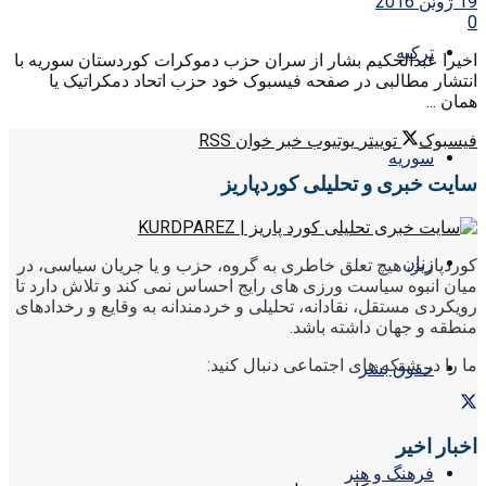
19 ژوئن 2016
0
ترکیه
اخیرا عبدالحکیم بشار از سران حزب دموکرات کوردستان سوریه با
انتشار مطالبی در صفحه فیسبوک خود حزب اتحاد دمکراتیک یا
همان ...
فیسبوک
توییتر
یوتیوب
خبر خوان RSS
سوریه
سایت خبری و تحلیلی کوردپاریز
زنان
کوردپاریز، هیچ تعلق خاطری به گروه، حزب و یا جریان سیاسی، در
میان انبوه سیاست ورزی های رایج احساس نمی کند و تلاش دارد تا
رویکردی مستقل، نقادانه، تحلیلی و خردمندانه به وقایع و رخدادهای
منطقه و جهان داشته باشد.
ما را در شبکه های اجتماعی دنبال کنید:
حقوق بشر
اخبار اخیر
فرهنگ و هنر