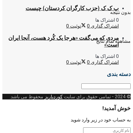
پ ک ک (حزب کارگران کردستان) چیست
بدون نتیجه
0 اشتراک ها
اشتراک گذاری
0
توئیت
0
مردی که می‌گفت «هرجا یک کُرد هست، آنجا ایران
مشاهده تمام نتایج
است»
0 اشتراک ها
اشتراک گذاری
0
توئیت
0
دسته بندی
دسته
بندی
© 2024
- تمامی حقوق برای سایت
کوردپاریز
محفوظ می باشد.
خوش آمدید!
به حساب خود در زیر وارد شوید