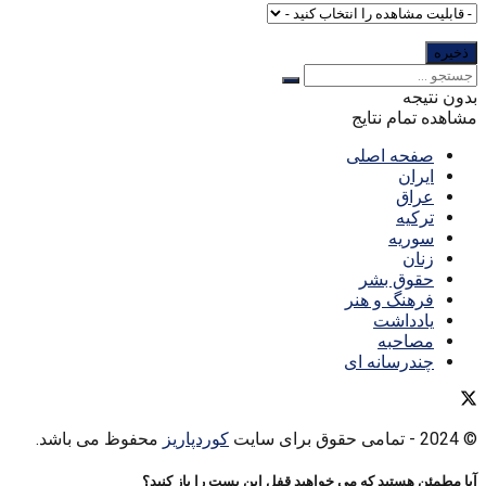
بدون نتیجه
مشاهده تمام نتایج
صفحه اصلی
ایران
عراق
ترکیه
سوریه
زنان
حقوق بشر
فرهنگ و هنر
یادداشت
مصاحبه
چندرسانه ای
© 2024
- تمامی حقوق برای سایت
کوردپاریز
محفوظ می باشد.
آیا مطمئن هستید که می خواهید قفل این پست را باز کنید؟