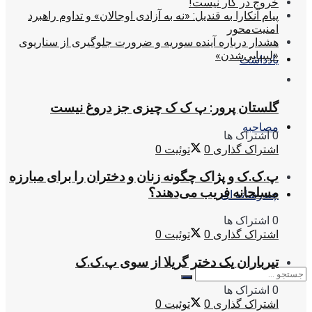
خروج در کار نیست!
پیام آنکارا به قندیل: «نه به آزادی اوجالان» و تداوم راهبرد
امنیت‌محور
هشدار درباره آینده سوریه و ضرورت جلوگیری از سناریوی
«لیبیایی‌شدن»
یادداشت
گلستان پرور: پ ک ک چیزی جز دروغ نیست
مصاحبه
0 اشتراک ها
اشتراک گذاری
0
توئیت
0
پ.ک.ک و پژاک چگونه زنان و دختران را برای مبارزه
مسلحانه فریب می‌دهند؟
چندرسانه ای
0 اشتراک ها
اشتراک گذاری
0
توئیت
0
تیرباران یک دختر گریلا از سوی پ.ک.ک
0 اشتراک ها
اشتراک گذاری
0
توئیت
0