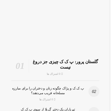
گلستان پرور: پ ک ک چیزی جز دروغ
نیست
0 اشتراک ها
پ.ک.ک و پژاک چگونه زنان و دختران را برای مبارزه
مسلحانه فریب می‌دهند؟
0 اشتراک ها
تیرباران یک دختر گریلا از سوی پ.ک.ک