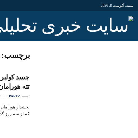
شنبه, آگوست 8, 2026
برچسب:
جسد کولبر 
تته هورامان
توسط
PAREZ
21 دسامبر 2019
که از سه روز گذش