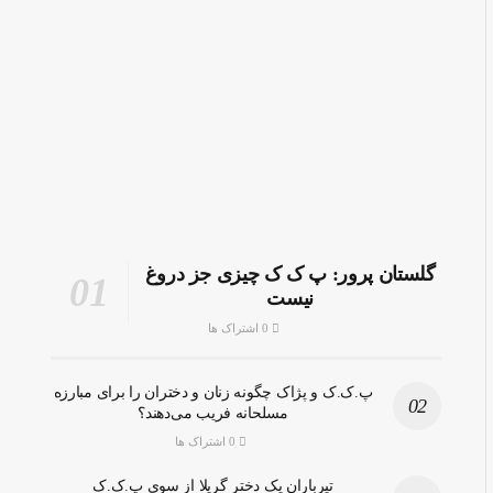
گلستان پرور: پ ک ک چیزی جز دروغ
نیست
0 اشتراک ها
پ.ک.ک و پژاک چگونه زنان و دختران را برای مبارزه
مسلحانه فریب می‌دهند؟
0 اشتراک ها
تیرباران یک دختر گریلا از سوی پ.ک.ک