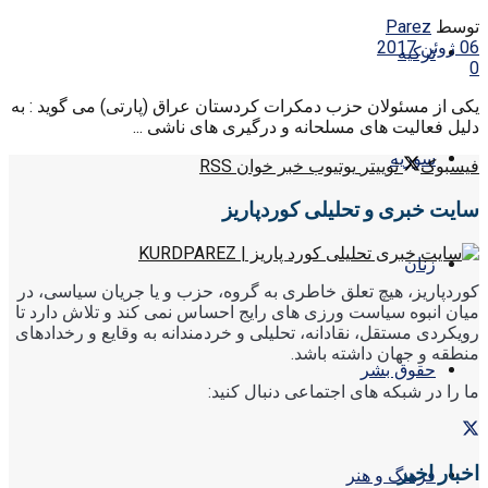
توسط
Parez
06 ژوئن 2017
ترکیه
0
یکی از مسئولان حزب دمکرات کردستان عراق (پارتی) می گوید : به
دلیل فعالیت های مسلحانه و درگیری های ناشی ...
سوریه
فیسبوک
توییتر
یوتیوب
خبر خوان RSS
سایت خبری و تحلیلی کوردپاریز
زنان
کوردپاریز، هیچ تعلق خاطری به گروه، حزب و یا جریان سیاسی، در
میان انبوه سیاست ورزی های رایج احساس نمی کند و تلاش دارد تا
رویکردی مستقل، نقادانه، تحلیلی و خردمندانه به وقایع و رخدادهای
منطقه و جهان داشته باشد.
حقوق بشر
ما را در شبکه های اجتماعی دنبال کنید:
اخبار اخیر
فرهنگ و هنر