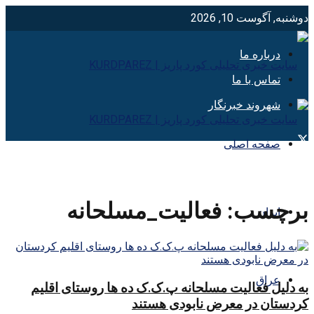
دوشنبه, آگوست 10, 2026
درباره ما
تماس با ما
شهروند خبرنگار
صفحه اصلی
برچسب:
فعالیت_مسلحانه
ایران
عراق
به دلیل فعالیت مسلحانه پ.ک.ک ده ها روستای اقلیم
کردستان در معرض نابودی هستند