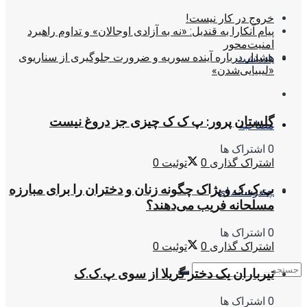
خروج در کار نیست!
پیام آنکارا به قندیل: «نه به آزادی اوجالان» و تداوم راهبرد
امنیت‌محور
هشدار درباره آینده سوریه و ضرورت جلوگیری از سناریوی
یادداشت
«لیبیایی‌شدن»
گلستان پرور: پ ک ک چیزی جز دروغ نیست
مصاحبه
0 اشتراک ها
اشتراک گذاری
0
توئیت
0
پ.ک.ک و پژاک چگونه زنان و دختران را برای مبارزه
چندرسانه ای
مسلحانه فریب می‌دهند؟
0 اشتراک ها
اشتراک گذاری
0
توئیت
0
تیرباران یک دختر گریلا از سوی پ.ک.ک
0 اشتراک ها