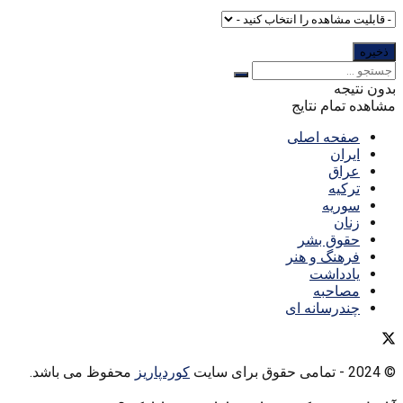
بدون نتیجه
مشاهده تمام نتایج
صفحه اصلی
ایران
عراق
ترکیه
سوریه
زنان
حقوق بشر
فرهنگ و هنر
یادداشت
مصاحبه
چندرسانه ای
© 2024
- تمامی حقوق برای سایت
کوردپاریز
محفوظ می باشد.