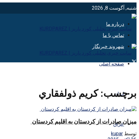
شنبه, آگوست 8, 2026
درباره ما
تماس با ما
شهروند خبرنگار
صفحه اصلی
برچسب:
كريم ذولفقاري
ایران
میزان صادرات از کردستان به اقلیم کردستان
عراق
توسط
kupar