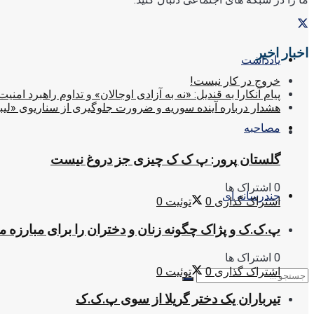
اخبار اخیر
یادداشت
خروج در کار نیست!
پیام آنکارا به قندیل: «نه به آزادی اوجالان» و تداوم راهبرد امنیت
هشدار درباره آینده سوریه و ضرورت جلوگیری از سناریوی «لیب
مصاحبه
گلستان پرور: پ ک ک چیزی جز دروغ نیست
0 اشتراک ها
چندرسانه ای
اشتراک گذاری
0
توئیت
0
پ.ک.ک و پژاک چگونه زنان و دختران را برای مبارزه 
0 اشتراک ها
اشتراک گذاری
0
توئیت
0
تیرباران یک دختر گریلا از سوی پ.ک.ک