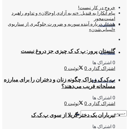
خروج در کار نیست!
پیام آنکارا به قندیل: «نه به آزادی اوجالان» و تداوم راهبرد
امنیت‌محور
هشدار درباره آینده سوریه و ضرورت جلوگیری از سناریوی
یادداشت
«لیبیایی‌شدن»
گلستان پرور: پ ک ک چیزی جز دروغ نیست
مصاحبه
0 اشتراک ها
اشتراک گذاری
0
توئیت
0
پ.ک.ک و پژاک چگونه زنان و دختران را برای مبارزه
چندرسانه ای
مسلحانه فریب می‌دهند؟
0 اشتراک ها
اشتراک گذاری
0
توئیت
0
تیرباران یک دختر گریلا از سوی پ.ک.ک
0 اشتراک ها