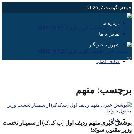
جمعه, آگوست 7, 2026
درباره ما
تماس با ما
شهروند خبرنگار
صفحه اصلی
برچسب:
متهم
ایران
عراق
پوشش خبری متهم ردیف اول (پ.ک.ک) از سمینار نخست
وزیر مقتول سوئد!