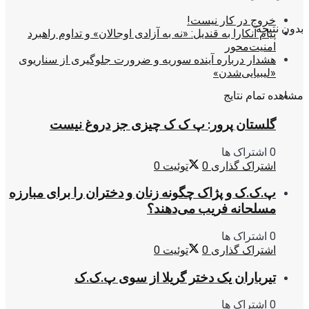
خروج در کار نیست!
بدون نتیجه
پیام آنکارا به قندیل: «نه به آزادی اوجالان» و تداوم راهبرد
امنیت‌محور
هشدار درباره آینده سوریه و ضرورت جلوگیری از سناریوی
«لیبیایی‌شدن»
مشاهده تمام نتایج
گلستان پرور: پ ک ک چیزی جز دروغ نیست
0 اشتراک ها
اشتراک گذاری
0
توئیت
0
پ.ک.ک و پژاک چگونه زنان و دختران را برای مبارزه
مسلحانه فریب می‌دهند؟
0 اشتراک ها
اشتراک گذاری
0
توئیت
0
تیرباران یک دختر گریلا از سوی پ.ک.ک
0 اشتراک ها