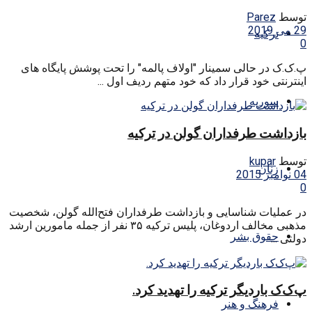
توسط
Parez
29 می 2019
ترکیه
0
پ.ک.ک در حالی سمینار "اولاف پالمه" را تحت پوشش پایگاه های
اینترنتی خود قرار داد که خود متهم ردیف اول ...
سوریه
بازداشت طرفداران گولن در ترکیه
توسط
kupar
زنان
04 نوامبر 2015
0
در عملیات شناسایی و بازداشت طرفداران فتح‌الله گولن، شخصیت
مذهبی مخالف اردوغان، پلیس ترکیه ۳۵ نفر از جمله مامورین ارشد
حقوق بشر
دولتی ...
پ‌ک‌ک باردیگر ترکیه را تهدید کرد.
فرهنگ و هنر