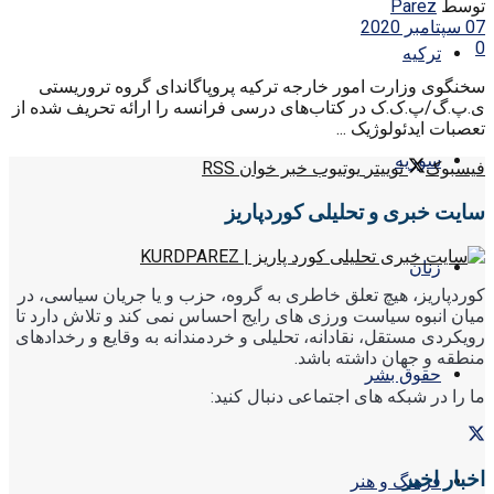
توسط
Parez
07 سپتامبر 2020
0
ترکیه
سخنگوی وزارت امور خارجه ترکیه پروپاگاندای گروه تروریستی
ی.پ.گ/پ.ک.ک در کتاب‌های درسی فرانسه را ارائه تحریف شده از
تعصبات ایدئولوژیک ...
سوریه
فیسبوک
توییتر
یوتیوب
خبر خوان RSS
سایت خبری و تحلیلی کوردپاریز
زنان
کوردپاریز، هیچ تعلق خاطری به گروه، حزب و یا جریان سیاسی، در
میان انبوه سیاست ورزی های رایج احساس نمی کند و تلاش دارد تا
رویکردی مستقل، نقادانه، تحلیلی و خردمندانه به وقایع و رخدادهای
منطقه و جهان داشته باشد.
حقوق بشر
ما را در شبکه های اجتماعی دنبال کنید:
اخبار اخیر
فرهنگ و هنر