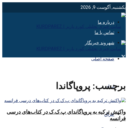
یکشنبه, آگوست 9, 2026
درباره ما
تماس با ما
شهروند خبرنگار
صفحه اصلی
برچسب:
پروپاگاندا
ایران
واکنش ترکیه به پروپاگاندای پ.ک.ک در کتاب‌های درسی
عراق
فرانسه