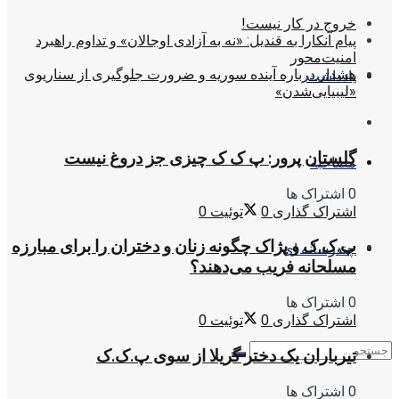
خروج در کار نیست!
پیام آنکارا به قندیل: «نه به آزادی اوجالان» و تداوم راهبرد
امنیت‌محور
هشدار درباره آینده سوریه و ضرورت جلوگیری از سناریوی
یادداشت
«لیبیایی‌شدن»
گلستان پرور: پ ک ک چیزی جز دروغ نیست
مصاحبه
0 اشتراک ها
اشتراک گذاری
0
توئیت
0
پ.ک.ک و پژاک چگونه زنان و دختران را برای مبارزه
چندرسانه ای
مسلحانه فریب می‌دهند؟
0 اشتراک ها
اشتراک گذاری
0
توئیت
0
تیرباران یک دختر گریلا از سوی پ.ک.ک
0 اشتراک ها