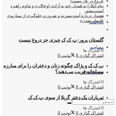
خروج در کار نیست!
پیام آنکارا به قندیل: «نه به آزادی اوجالان» و تداوم راهبرد
امنیت‌محور
هشدار درباره آینده سوریه و ضرورت جلوگیری از سناریوی
«لیبیایی‌شدن»
یادداشت
گلستان پرور: پ ک ک چیزی جز دروغ نیست
مصاحبه
0 اشتراک ها
اشتراک گذاری
0
توئیت
0
پ.ک.ک و پژاک چگونه زنان و دختران را برای مبارزه
مسلحانه فریب می‌دهند؟
چندرسانه ای
0 اشتراک ها
اشتراک گذاری
0
توئیت
0
تیرباران یک دختر گریلا از سوی پ.ک.ک
0 اشتراک ها
اشتراک گذاری
0
توئیت
0