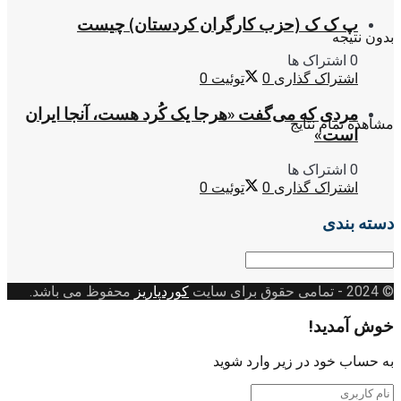
پ ک ک (حزب کارگران کردستان) چیست
بدون نتیجه
0 اشتراک ها
اشتراک گذاری
0
توئیت
0
مردی که می‌گفت «هرجا یک کُرد هست، آنجا ایران
مشاهده تمام نتایج
است»
0 اشتراک ها
اشتراک گذاری
0
توئیت
0
دسته بندی
دسته
بندی
© 2024
- تمامی حقوق برای سایت
کوردپاریز
محفوظ می باشد.
خوش آمدید!
به حساب خود در زیر وارد شوید