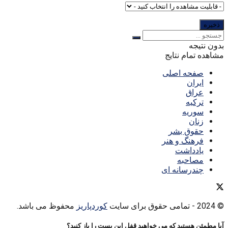
بدون نتیجه
مشاهده تمام نتایج
صفحه اصلی
ایران
عراق
ترکیه
سوریه
زنان
حقوق بشر
فرهنگ و هنر
یادداشت
مصاحبه
چندرسانه ای
© 2024
- تمامی حقوق برای سایت
کوردپاریز
محفوظ می باشد.
آیا مطمئن هستید که می خواهید قفل این پست را باز کنید؟