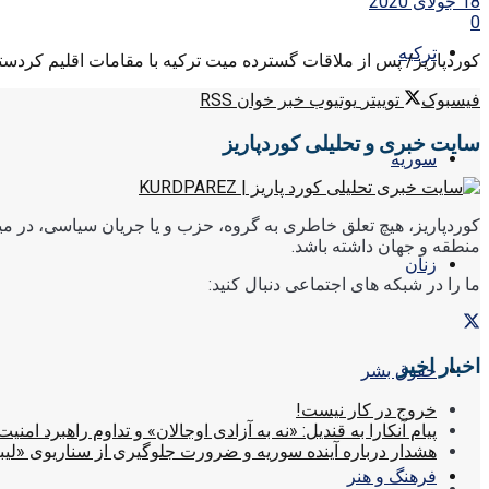
18 جولای 2020
0
ترکیه
کوردپاریز/ پس از ملاقات گسترده میت ترکیه با مقامات اقلیم کردستان
فیسبوک
توییتر
یوتیوب
خبر خوان RSS
سایت خبری و تحلیلی کوردپاریز
سوریه
کوردپاریز، هیچ تعلق خاطری به گروه، حزب و یا جریان سیاسی، در میا
منطقه و جهان داشته باشد.
زنان
ما را در شبکه های اجتماعی دنبال کنید:
اخبار اخیر
حقوق بشر
خروج در کار نیست!
پیام آنکارا به قندیل: «نه به آزادی اوجالان» و تداوم راهبرد امنیت
هشدار درباره آینده سوریه و ضرورت جلوگیری از سناریوی «لیب
فرهنگ و هنر