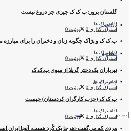
گلستان پرور: پ ک ک چیزی جز دروغ نیست
0 اشتراک ها
یادداشت
اشتراک گذاری
0
توئیت
0
پ.ک.ک و پژاک چگونه زنان و دختران را برای مبارزه 
0 اشتراک ها
مصاحبه
اشتراک گذاری
0
توئیت
0
تیرباران یک دختر گریلا از سوی پ.ک.ک
0 اشتراک ها
چندرسانه ای
اشتراک گذاری
0
توئیت
0
پ ک ک (حزب کارگران کردستان) چیست
0 اشتراک ها
اشتراک گذاری
0
توئیت
0
مردی که می‌گفت «هرجا یک کُرد هست، آنجا ایران اس