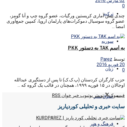
02 مارس 2016
0
ترکیه
چندی پیش آماری کریستین ورگیات، عضو گروه چپ و آنا گومز،
عضو گروه سوسیال دموکرات‌های پارلمان اروپا، کمپین جمع‌آوری
امضا ...
سوریه
به اسم TAK به دستور PKK
توسط
Parez
20 فوریه 2016
زنان
0
حزب کارگران کردستان (پ.ک.ک) تا پس از دستگیری عبدالله
اوجالان در ۱۵ فوریه ۱۹۹۹، همچنان در قالب یک گروه که ...
فیسبوک
توییتر
یوتیوب
خبر خوان RSS
حقوق بشر
سایت خبری و تحلیلی کوردپاریز
فرهنگ و هنر