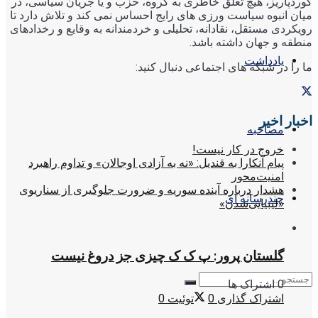
کوردپاریز، هیچ تعلق خاطری به گروه، حزب و یا جریان سیاسی، در
میان انبوه سیاست ورزی های رایج احساس نمی کند و تلاش دارد تا
رویکردی مستقل، نقادانه، تحلیلی و خردمندانه به وقایع و رخدادهای
منطقه و جهان داشته باشد.
یادداشت
ما را در شبکه های اجتماعی دنبال کنید:
اخبار اخیر
مصاحبه
خروج در کار نیست!
پیام آنکارا به قندیل: «نه به آزادی اوجالان» و تداوم راهبرد
امنیت‌محور
هشدار درباره آینده سوریه و ضرورت جلوگیری از سناریوی
چندرسانه ای
«لیبیایی‌شدن»
گلستان پرور: پ ک ک چیزی جز دروغ نیست
0 اشتراک ها
اشتراک گذاری
0
توئیت
0