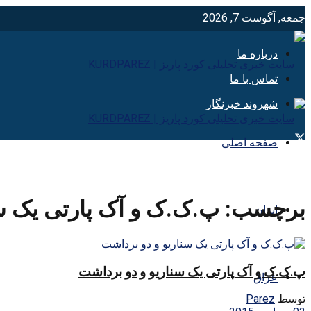
جمعه, آگوست 7, 2026
درباره ما
تماس با ما
شهروند خبرنگار
صفحه اصلی
برچسب:
پ.ک.ک و آک پارتی یک سن
ایران
پ.ک.ک و آک پارتی یک سناریو و دو برداشت
عراق
توسط
Parez