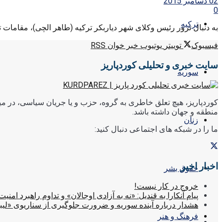
02 دسامبر 2015
0
ترکیه
به دنبال ترور رئیس وکلای شهر دیاربکر ترکیه (طاهر الچی)، مقامات ترک
فیسبوک
توییتر
یوتیوب
خبر خوان RSS
سایت خبری و تحلیلی کوردپاریز
سوریه
کوردپاریز، هیچ تعلق خاطری به گروه، حزب و یا جریان سیاسی، در میا
منطقه و جهان داشته باشد.
زنان
ما را در شبکه های اجتماعی دنبال کنید:
اخبار اخیر
حقوق بشر
خروج در کار نیست!
پیام آنکارا به قندیل: «نه به آزادی اوجالان» و تداوم راهبرد امنیت
هشدار درباره آینده سوریه و ضرورت جلوگیری از سناریوی «لیب
فرهنگ و هنر