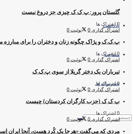
گلستان پرور: پ ک ک چیزی جز دروغ نیست
0 اشتراک ها
یادداشت
اشتراک گذاری
0
توئیت
0
پ.ک.ک و پژاک چگونه زنان و دختران را برای مبارزه 
0 اشتراک ها
مصاحبه
اشتراک گذاری
0
توئیت
0
تیرباران یک دختر گریلا از سوی پ.ک.ک
0 اشتراک ها
چندرسانه ای
اشتراک گذاری
0
توئیت
0
پ ک ک (حزب کارگران کردستان) چیست
0 اشتراک ها
اشتراک گذاری
0
توئیت
0
مردی که می‌گفت «هرجا یک کُرد هست، آنجا ایران اس