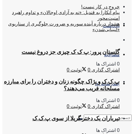
خروج در کار نیست!
پیام آنکارا به قندیل: «نه به آزادی اوجالان» و تداوم راهبرد
امنیت‌محور
هشدار درباره آینده سوریه و ضرورت جلوگیری از سناریوی
یادداشت
«لیبیایی‌شدن»
گلستان پرور: پ ک ک چیزی جز دروغ نیست
مصاحبه
0 اشتراک ها
اشتراک گذاری
0
توئیت
0
پ.ک.ک و پژاک چگونه زنان و دختران را برای مبارزه
چندرسانه ای
مسلحانه فریب می‌دهند؟
0 اشتراک ها
اشتراک گذاری
0
توئیت
0
تیرباران یک دختر گریلا از سوی پ.ک.ک
0 اشتراک ها