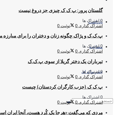
گلستان پرور: پ ک ک چیزی جز دروغ نیست
0 اشتراک ها
یادداشت
اشتراک گذاری
0
توئیت
0
پ.ک.ک و پژاک چگونه زنان و دختران را برای مبارزه 
0 اشتراک ها
مصاحبه
اشتراک گذاری
0
توئیت
0
تیرباران یک دختر گریلا از سوی پ.ک.ک
0 اشتراک ها
چندرسانه ای
اشتراک گذاری
0
توئیت
0
پ ک ک (حزب کارگران کردستان) چیست
0 اشتراک ها
اشتراک گذاری
0
توئیت
0
مردی که می‌گفت «هرجا یک کُرد هست، آنجا ایران اس