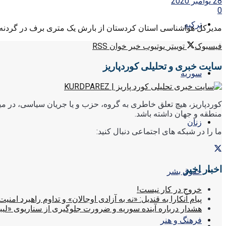
28 نوامبر 2020
0
ترکیه
مدیرکل هواشناسی استان کردستان از بارش یک متری برف در گردنه ژالا
فیسبوک
توییتر
یوتیوب
خبر خوان RSS
سایت خبری و تحلیلی کوردپاریز
سوریه
کوردپاریز، هیچ تعلق خاطری به گروه، حزب و یا جریان سیاسی، در میا
منطقه و جهان داشته باشد.
زنان
ما را در شبکه های اجتماعی دنبال کنید:
اخبار اخیر
حقوق بشر
خروج در کار نیست!
پیام آنکارا به قندیل: «نه به آزادی اوجالان» و تداوم راهبرد امنیت
هشدار درباره آینده سوریه و ضرورت جلوگیری از سناریوی «لیب
فرهنگ و هنر