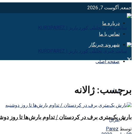
جمعه, آگوست 7, 2026
درباره ما
تماس با ما
شهروند خبرنگار
صفحه اصلی
برچسب:
ژالانه
ایران
بارش یک‌متری برف در کردستان / تداوم بارش‌ها تا روز دوش
عراق
توسط
Parez