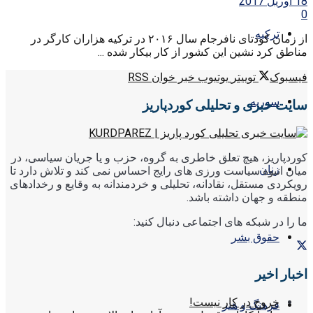
18 آوریل 2017
0
ترکیه
از زمان کودتای نافرجام سال ۲۰۱۶ در ترکیه هزاران کارگر در
مناطق کرد نشین این کشور از کار بیکار شده ...
فیسبوک
توییتر
یوتیوب
خبر خوان RSS
سوریه
سایت خبری و تحلیلی کوردپاریز
کوردپاریز، هیچ تعلق خاطری به گروه، حزب و یا جریان سیاسی، در
زنان
میان انبوه سیاست ورزی های رایج احساس نمی کند و تلاش دارد تا
رویکردی مستقل، نقادانه، تحلیلی و خردمندانه به وقایع و رخدادهای
منطقه و جهان داشته باشد.
ما را در شبکه های اجتماعی دنبال کنید:
حقوق بشر
اخبار اخیر
خروج در کار نیست!
فرهنگ و هنر