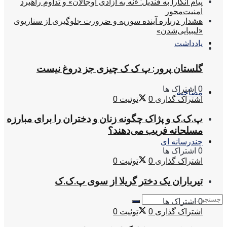
پیام آنکارا به قندیل: «نه به آزادی اوجالان» و تداوم راهبرد
امنیت‌محور
هشدار درباره آینده سوریه و ضرورت جلوگیری از سناریوی
«لیبیایی‌شدن»
یادداشت
گلستان پرور: پ ک ک چیزی جز دروغ نیست
0 اشتراک ها
مصاحبه
اشتراک گذاری
0
توئیت
0
پ.ک.ک و پژاک چگونه زنان و دختران را برای مبارزه
مسلحانه فریب می‌دهند؟
چندرسانه ای
0 اشتراک ها
اشتراک گذاری
0
توئیت
0
تیرباران یک دختر گریلا از سوی پ.ک.ک
0 اشتراک ها
اشتراک گذاری
0
توئیت
0