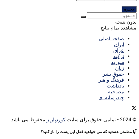
بدون نتیجه
مشاهده تمام نتایج
صفحه اصلی
ایران
عراق
ترکیه
سوریه
زنان
حقوق بشر
فرهنگ و هنر
یادداشت
مصاحبه
چندرسانه ای
© 2024
- تمامی حقوق برای سایت
کوردپاریز
محفوظ می باشد.
آیا مطمئن هستید که می خواهید قفل این پست را باز کنید؟