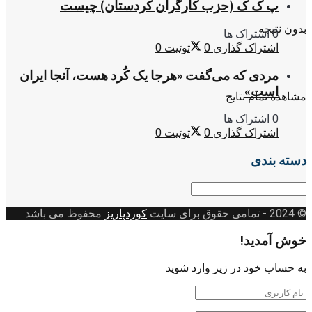
پ ک ک (حزب کارگران کردستان) چیست
بدون نتیجه
0 اشتراک ها
اشتراک گذاری
0
توئیت
0
مردی که می‌گفت «هرجا یک کُرد هست، آنجا ایران
است»
مشاهده تمام نتایج
0 اشتراک ها
اشتراک گذاری
0
توئیت
0
دسته بندی
دسته
بندی
© 2024
- تمامی حقوق برای سایت
کوردپاریز
محفوظ می باشد.
خوش آمدید!
به حساب خود در زیر وارد شوید