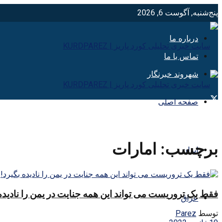
پنج‌شنبه, آگوست 6, 2026
درباره ما
تماس با ما
شهروند خبرنگار
صفحه اصلی
برچسب:
امارات
ایران
فقط یک تروریست می تواند این همه جنایت در یمن را نادیده 
عراق
توسط
Parez