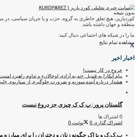
بدون نتیجه
کوردپاریز، هیچ تعلق خاطری به گروه، حزب و یا جریان سیاسی، در میا
منطقه و جهان داشته باشد.
ما را در شبکه های اجتماعی دنبال کنید:
مشاهده تمام نتایج
اخبار اخیر
خروج در کار نیست!
پیام آنکارا به قندیل: «نه به آزادی اوجالان» و تداوم راهبرد امنیت
هشدار درباره آینده سوریه و ضرورت جلوگیری از سناریوی «لیب
گلستان پرور: پ ک ک چیزی جز دروغ نیست
0 اشتراک ها
اشتراک گذاری
0
توئیت
0
پ.ک.ک و پژاک چگونه زنان و دختران را برای مبارزه 