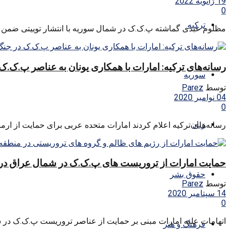
19 ژانویه 2022
0
ترکیه
مظلوم عبدی گماشته پ.ک.ک در شمال سوریه با انتشار توییتی ضمن ابر
رسانه‌های ترکیه: امارات با همکاری یونان به عناصر پ.ک.ک
سوریه
توسط
Parez
04 نوامبر 2020
0
زنان
رسانه‌های ترکیه اعلام کردند امارات متحده عربی برای حمایت از ارمنس
حمایت امارات از تروریست های پ.‌ک.‌ک در شمال عراق در 
حقوق بشر
توسط
Parez
14 سپتامبر 2020
0
اتهامات علیه امارات مبنی بر حمایت از عناصر تروریست پ.ک.ک در شم
فرهنگ و هنر