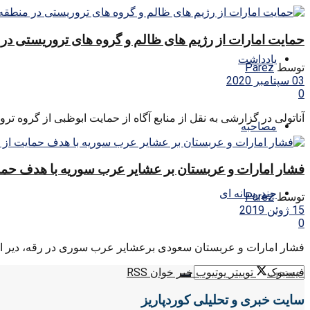
حمایت امارات از رژیم های ظالم و گروه های تروریستی در
یادداشت
توسط
Parez
03 سپتامبر 2020
0
آناتولی در گزارشی به نقل از منابع آگاه از حمایت ابوظبی از گروه تر
مصاحبه
فشار امارات و عربستان بر عشایر عرب سوریه با هدف حم
چندرسانه ای
توسط
Parez
15 ژوئن 2019
0
فشار امارات و عربستان سعودی برعشایر عرب سوری در رقه، دیر الز
فیسبوک
توییتر
یوتیوب
خبر خوان RSS
سایت خبری و تحلیلی کوردپاریز