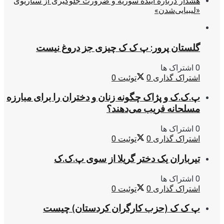
هشدار درباره آینده سوریه و ضرورت جلوگیری از سناریوی
«لیبیایی‌شدن»
گلستان پرور: پ ک ک چیزی جز دروغ نیست
0 اشتراک ها
اشتراک گذاری
0
توئیت
0
پ.ک.ک و پژاک چگونه زنان و دختران را برای مبارزه
مسلحانه فریب می‌دهند؟
0 اشتراک ها
اشتراک گذاری
0
توئیت
0
تیرباران یک دختر گریلا از سوی پ.ک.ک
0 اشتراک ها
اشتراک گذاری
0
توئیت
0
پ ک ک (حزب کارگران کردستان) چیست