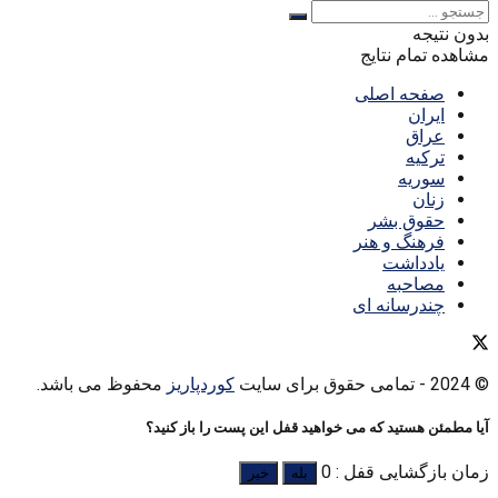
بدون نتیجه
مشاهده تمام نتایج
صفحه اصلی
ایران
عراق
ترکیه
سوریه
زنان
حقوق بشر
فرهنگ و هنر
یادداشت
مصاحبه
چندرسانه ای
© 2024
- تمامی حقوق برای سایت
کوردپاریز
محفوظ می باشد.
آیا مطمئن هستید که می خواهید قفل این پست را باز کنید؟
زمان بازگشایی قفل : 0
بله
خیر