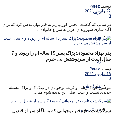
توسط
Parez
22 مارس 2021
ترکیه
0
در سالی که گذشت انجمن کوردپاریز به قدر توان تلاش کرد که برای
آگاه سازی شهروندان عزیز به سراغ خانواده ...
سوریه
پدر بهزاد محمودی: پژاک پسر 15 ساله ام را ربوده و 7
سال است از سرنوشتش بی خبرم
زنان
توسط
Parez
16 مارس 2021
0
حقوق بشر
موضوع کودک ربایی و فریب نوجوانان در پ.ک.ک و پژاک مسئله
جدیدی نیست و علت اصلی این پدیده شوم هم ...
فرهنگ و هنر
سرگذشت تلخ دختر نوجوانی که به ناگاه سر از قندیل