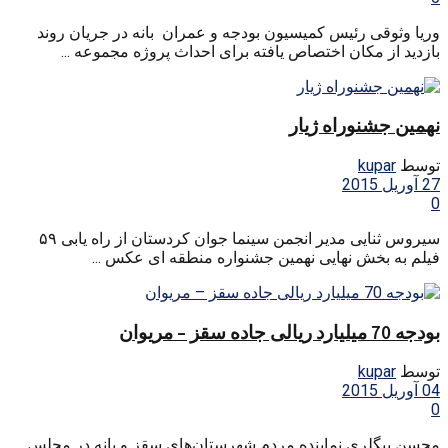
وریا وثوقی رئیس کمیسیون بودجه و عمران بانه در جریان روند
بازدید از مکان اختصاص یافته برای احداث پروژه مجموعه ...
نهمین جشنوراه ژیار
توسط
kupar
27 آوریل 2015
0
سیروس ثنایی مدیر انجمن سینما جوان کردستان از راه یابی ۵۹
فیلم به بخش نهایی نهمین جشنواره منطقه ای عکس ...
بودجه 70 میلیارد ریالی جاده سقز – مریوان
توسط
kupar
04 آوریل 2015
0
محسن بیگلری نماینده مردم شهرستان‌های سقز و بانه در مجلس