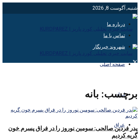
شنبه, آگوست 8, 2026
درباره ما
تماس با ما
شهروند خبرنگار
صفحه اصلی
برچسب:
بانه
ایران
عراق
پدر فردین صالحی: سومین نوروز را در فراق پسرم خون
گریه کردیم