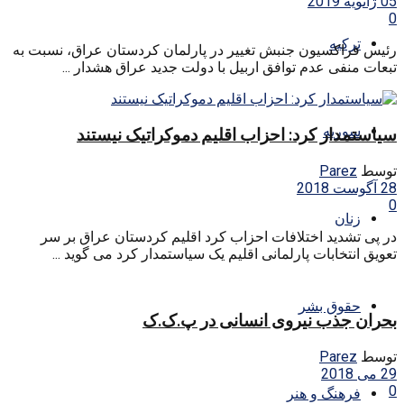
05 ژانویه 2019
0
ترکیه
رئیس فراکسیون جنبش تغییر در پارلمان کردستان عراق، نسبت به‌
تبعات منفی عدم توافق اربیل با دولت جدید عراق هشدار ...
سوریه
سیاستمدار کرد: احزاب اقلیم دموکراتیک نیستند
توسط
Parez
28 آگوست 2018
0
زنان
در پی تشدید اختلافات احزاب کرد اقلیم کردستان عراق بر سر
تعویق انتخابات پارلمانی اقلیم یک سیاستمدار کرد می گوید ...
حقوق بشر
بحران جذب نیروی انسانی در پ.ک.ک
توسط
Parez
29 می 2018
0
فرهنگ و هنر