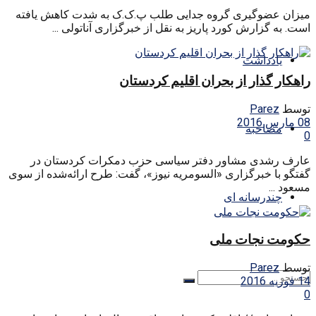
میزان عضوگیری گروه جدایی طلب پ.ک.ک به شدت کاهش یافته
است. به گزارش کورد پاریز به نقل از خبرگزاری آناتولی ...
یادداشت
راهکار گذار از بحران اقلیم کردستان
توسط
Parez
08 مارس 2016
مصاحبه
0
عارف رشدی مشاور دفتر سیاسی حزب دمکرات کردستان در
گفتگو با خبرگزاری «السومریه نیوز»، گفت: طرح ارائه‌شده از سوی
مسعود ...
چندرسانه ای
حکومت نجات ملی
توسط
Parez
14 فوریه 2016
0