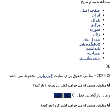
مشاهده تمام نتایج
صفحه اصلی
ایران
عراق
ترکیه
سوریه
زنان
حقوق بشر
فرهنگ و هنر
یادداشت
مصاحبه
چندرسانه ای
© 2024
- تمامی حقوق برای سایت
کوردپاریز
محفوظ می باشد.
آیا مطمئن هستید که می خواهید قفل این پست را باز کنید؟
زمان بازگشایی قفل : 0
بله
خیر
آیا مطمئن هستید که می خواهید اشتراک را لغو کنید؟