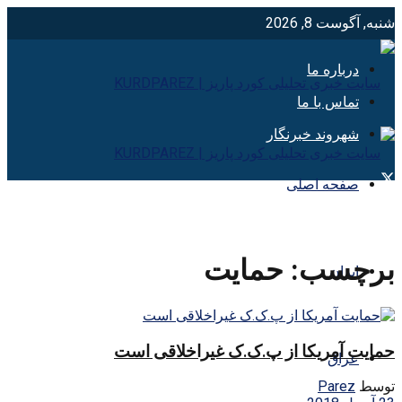
شنبه, آگوست 8, 2026
درباره ما
تماس با ما
شهروند خبرنگار
صفحه اصلی
برچسب:
حمايت
ایران
حمایت آمریکا از پ.ک.ک غیراخلاقی است
عراق
توسط
Parez