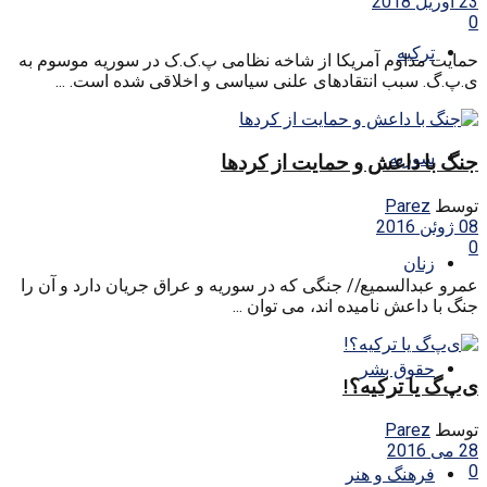
23 آوریل 2018
0
ترکیه
حمایت مداوم آمریکا از شاخه نظامی پ.ک.ک در سوریه موسوم به
ی.پ.گ. سبب انتقادهای علنی سیاسی و اخلاقی شده است. ...
سوریه
جنگ با داعش و حمایت از کردها
توسط
Parez
08 ژوئن 2016
0
زنان
عمرو عبدالسمیع// جنگی که در سوریه و عراق جریان دارد و آن را
جنگ با داعش نامیده اند، می توان ...
حقوق بشر
ی‌پ‌گ یا ترکیه؟!
توسط
Parez
28 می 2016
0
فرهنگ و هنر