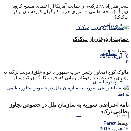
سحر میرزایی// ترکیه، از حمایت آمریکا از اعضای مسلح گروه
ی‌پ‌گ (شاخه نظامی – سوری حزب کارگران کوردستان ترکیه
پ‌ک‌ک) ...
یادداشت
حمایت اردوغان از پ‌ک‌ک
توسط
Parez
مصاحبه
10 آوریل 2016
0
هالوک کوچ (معاون رئیس حزب جمهوری خواه خلق): دولت ترکیه به
رهبری رجب طیب اردوغان زمانی که حزب کارگران کردستان ...
چندرسانه ای
نامه اعتراضی سوریه به سازمان ملل در خصوص تجاوز
نظامی ترکیه
توسط
Parez
15 فوریه 2016