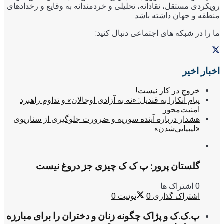
رویکردی مستقل، نقادانه، تحلیلی و خردمندانه به وقایع و رخدادهای
منطقه و جهان داشته باشد.
ما را در شبکه های اجتماعی دنبال کنید:
اخبار اخیر
خروج در کار نیست!
پیام آنکارا به قندیل: «نه به آزادی اوجالان» و تداوم راهبرد
امنیت‌محور
هشدار درباره آینده سوریه و ضرورت جلوگیری از سناریوی
«لیبیایی‌شدن»
گلستان پرور: پ ک ک چیزی جز دروغ نیست
0 اشتراک ها
اشتراک گذاری
0
توئیت
0
پ.ک.ک و پژاک چگونه زنان و دختران را برای مبارزه