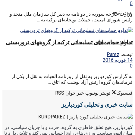
0
بدون نتیجه
وزارت خارجه سوریه در دو نامه به دبیر کل سازمان ملل متحد و
رئیس شورای امنیت، حملات توپخانه‌ای ترکیه به ...
تداوم حمایت‌های تسلیحاتی ترکیه از گروههای تروریستی
مشاهده تمام نتایج
توسط
Parez
14 فوریه 2016
0
به گزارش کوردپاریز به نقل از روزنامه الحیات به نقل از یکی از
فرماندهان گروه ارتش آزاد نوشت که اتاق ...
فیسبوک
توییتر
یوتیوب
خبر خوان RSS
سایت خبری و تحلیلی کوردپاریز
کوردپاریز، هیچ تعلق خاطری به گروه، حزب و یا جریان سیاسی، در
میان انبوه سیاست ورزی های رایج احساس نمی کند و تلاش دارد تا