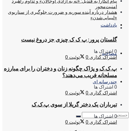
پیام آنکارا به قندیل: «نه به آزادی اوجالان» و تداوم راهبرد
امنیت‌محور
هشدار درباره آینده سوریه و ضرورت جلوگیری از سناریوی
«لیبیایی‌شدن»
یادداشت
گلستان پرور: پ ک ک چیزی جز دروغ نیست
0 اشتراک ها
مصاحبه
اشتراک گذاری
0
توئیت
0
پ.ک.ک و پژاک چگونه زنان و دختران را برای مبارزه
مسلحانه فریب می‌دهند؟
چندرسانه ای
0 اشتراک ها
اشتراک گذاری
0
توئیت
0
تیرباران یک دختر گریلا از سوی پ.ک.ک
0 اشتراک ها
اشتراک گذاری
0
توئیت
0