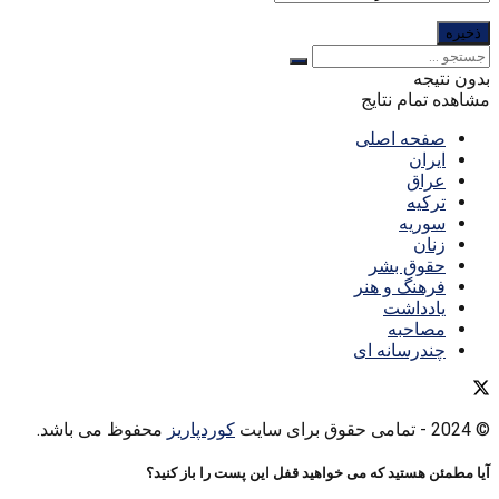
بدون نتیجه
مشاهده تمام نتایج
صفحه اصلی
ایران
عراق
ترکیه
سوریه
زنان
حقوق بشر
فرهنگ و هنر
یادداشت
مصاحبه
چندرسانه ای
© 2024
- تمامی حقوق برای سایت
کوردپاریز
محفوظ می باشد.
آیا مطمئن هستید که می خواهید قفل این پست را باز کنید؟