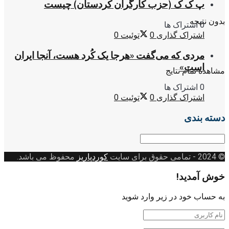
پ ک ک (حزب کارگران کردستان) چیست
بدون نتیجه
0 اشتراک ها
اشتراک گذاری
0
توئیت
0
مردی که می‌گفت «هرجا یک کُرد هست، آنجا ایران
است»
مشاهده تمام نتایج
0 اشتراک ها
اشتراک گذاری
0
توئیت
0
دسته بندی
دسته
بندی
© 2024
- تمامی حقوق برای سایت
کوردپاریز
محفوظ می باشد.
خوش آمدید!
به حساب خود در زیر وارد شوید