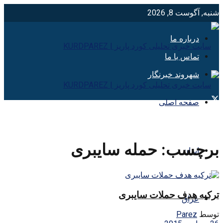
شنبه, آگوست 8, 2026
درباره ما
تماس با ما
شهروند خبرنگار
صفحه اصلی
برچسب:
حمله سایبری
ایران
ترکیه هدف حملات سایبری
عراق
توسط
Parez