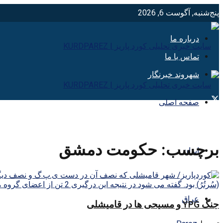
پنج‌شنبه, آگوست 6, 2026
درباره ما
تماس با ما
شهروند خبرنگار
صفحه اصلی
برچسب:
حکومت دمشق
ایران
عراق
جنگ YPG و مسیحی ها در قامیشلی