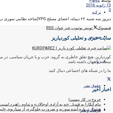
توسط
Parez
13 ژانویه 2016
0
ترکیه
دیروز سه شنبه ۲۲ دیماه، اعضای مسلح YPG(شاخه نظامی سوری پ.ک.ک) با نیروهای مسلح مسیحی در شهر قامیشلی واقع در ...
فیسبوک
توییتر
یوتیوب
خبر خوان RSS
سوریه
سایت خبری و تحلیلی کوردپاریز
کوردپاریز، هیچ تعلق خاطری به گروه، حزب و یا جریان سیاسی، در میا
زنان
منطقه و جهان داشته باشد.
ما را در شبکه های اجتماعی دنبال کنید:
حقوق بشر
اخبار اخیر
خروج در کار نیست!
پیام آنکارا به قندیل: «نه به آزادی اوجالان» و تداوم راهبرد امنیت
هشدار درباره آینده سوریه و ضرورت جلوگیری از سناریوی «لیب
فرهنگ و هنر