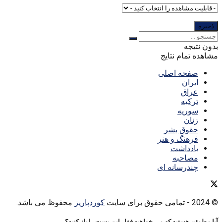
بدون نتیجه
مشاهده تمام نتایج
صفحه اصلی
ایران
عراق
ترکیه
سوریه
زنان
حقوق بشر
فرهنگ و هنر
یادداشت
مصاحبه
چندرسانه ای
© 2024
- تمامی حقوق برای سایت
کوردپاریز
محفوظ می باشد.
آیا مطمئن هستید که می خواهید قفل این پست را باز کنید؟