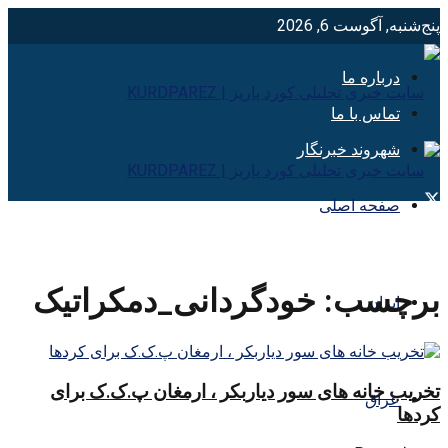
پنج‌شنبه, آگوست 6, 2026
درباره ما
تماس با ما
شهروند خبرنگار
صفحه اصلی
برچسب:
خودگردانی_دمکراتیک
ایران
تخریب خانه های سور دیاربکر ، ارمغان پ.ک.ک برای
عراق
کردها