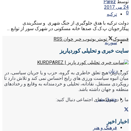
توسط
Parez
24 می 2017
0
ترکیه
دولت ترکیه با هدق جلوگیری از جنگ شهری و سنگربندی
پیکارجویان پ.ک.ک صدها خانه مسکونی در شهرک سور از توابع ...
فیسبوک
توییتر
یوتیوب
خبر خوان RSS
سوریه
سایت خبری و تحلیلی کوردپاریز
زنان
کوردپاریز، هیچ تعلق خاطری به گروه، حزب و یا جریان سیاسی، در
میان انبوه سیاست ورزی های رایج احساس نمی کند و تلاش دارد تا
رویکردی مستقل، نقادانه، تحلیلی و خردمندانه به وقایع و رخدادهای
منطقه و جهان داشته باشد.
حقوق بشر
ما را در شبکه های اجتماعی دنبال کنید:
اخبار اخیر
فرهنگ و هنر