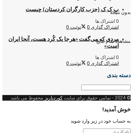
پ ک ک (حزب کارگران کردستان) چیست
بدون نتیجه
0 اشتراک ها
اشتراک گذاری
0
توئیت
0
مردی که می‌گفت «هرجا یک کُرد هست، آنجا ایران
مشاهده تمام نتایج
است»
0 اشتراک ها
اشتراک گذاری
0
توئیت
0
دسته بندی
دسته
بندی
© 2024
- تمامی حقوق برای سایت
کوردپاریز
محفوظ می باشد.
خوش آمدید!
به حساب خود در زیر وارد شوید