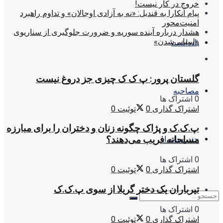
خروج در کار نیست!
پیام آنکارا به قندیل: «نه به آزادی اوجالان» و تداوم راهبرد
امنیت‌محور
هشدار درباره آینده سوریه و ضرورت جلوگیری از سناریوی
«لیبیایی‌شدن»
یادداشت
گلستان پرور: پ ک ک چیزی جز دروغ نیست
مصاحبه
0 اشتراک ها
اشتراک گذاری
0
توئیت
0
پ.ک.ک و پژاک چگونه زنان و دختران را برای مبارزه
مسلحانه فریب می‌دهند؟
چندرسانه ای
0 اشتراک ها
اشتراک گذاری
0
توئیت
0
تیرباران یک دختر گریلا از سوی پ.ک.ک
0 اشتراک ها
اشتراک گذاری
0
توئیت
0