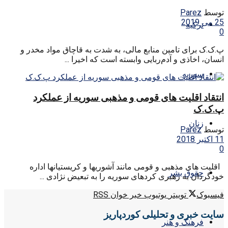
توسط
Parez
25 می 2019
ترکیه
0
پ.ک.ک برای تامین منابع مالی، به شدت به قاچاق مواد مخدر و
انسان، اخاذی و آدم‌ربایی وابسته است که اخیرا ...
سوریه
انتقاد اقلیت های قومی و مذهبی سوریه از عملکرد
پ.ک.ک
زنان
توسط
Parez
11 اکتبر 2018
0
اقلیت های مذهبی و قومی مانند آشوریها و کریستیانها اداره
حقوق بشر
خودگردان به رهبری کردهای سوریه را به تبعیض نژادی ...
فیسبوک
توییتر
یوتیوب
خبر خوان RSS
سایت خبری و تحلیلی کوردپاریز
فرهنگ و هنر