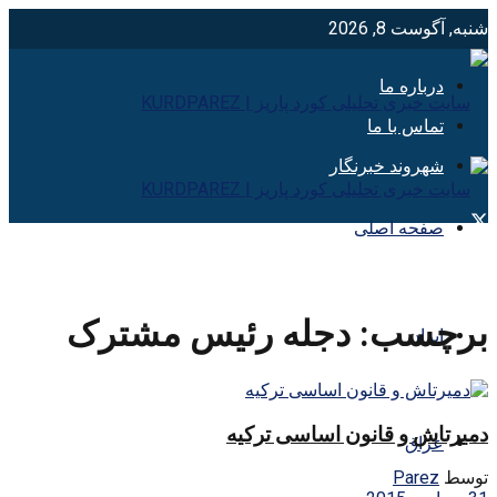
شنبه, آگوست 8, 2026
درباره ما
تماس با ما
شهروند خبرنگار
صفحه اصلی
برچسب:
دجله رئیس مشترک
ایران
دمیرتاش و قانون اساسی ترکیه
عراق
توسط
Parez