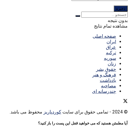
بدون نتیجه
مشاهده تمام نتایج
صفحه اصلی
ایران
عراق
ترکیه
سوریه
زنان
حقوق بشر
فرهنگ و هنر
یادداشت
مصاحبه
چندرسانه ای
© 2024
- تمامی حقوق برای سایت
کوردپاریز
محفوظ می باشد.
آیا مطمئن هستید که می خواهید قفل این پست را باز کنید؟