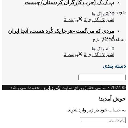
پ ک ک (حزب کارگران کردستان) چیست
بدون نتیجه
0 اشتراک ها
اشتراک گذاری
0
توئیت
0
مردی که می‌گفت «هرجا یک کُرد هست، آنجا ایران
است»
مشاهده تمام نتایج
0 اشتراک ها
اشتراک گذاری
0
توئیت
0
دسته بندی
دسته
بندی
© 2024
- تمامی حقوق برای سایت
کوردپاریز
محفوظ می باشد.
خوش آمدید!
به حساب خود در زیر وارد شوید