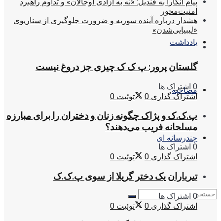
پیام آنکارا به قندیل: «نه به آزادی اوجالان» و تداوم راهبرد
امنیت‌محور
هشدار درباره آینده سوریه و ضرورت جلوگیری از سناریوی
«لیبیایی‌شدن»
یادداشت
گلستان پرور: پ ک ک چیزی جز دروغ نیست
0 اشتراک ها
مصاحبه
اشتراک گذاری
0
توئیت
0
پ.ک.ک و پژاک چگونه زنان و دختران را برای مبارزه
مسلحانه فریب می‌دهند؟
چندرسانه ای
0 اشتراک ها
اشتراک گذاری
0
توئیت
0
تیرباران یک دختر گریلا از سوی پ.ک.ک
0 اشتراک ها
اشتراک گذاری
0
توئیت
0