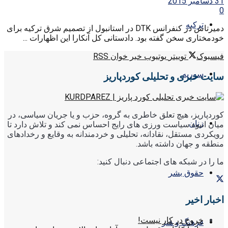
31 دسامبر 2015
0
ترکیه
دمیرتاش در کنفرانس DTK در استانبول از تصمیم شرق ترکیه برای
خودمختاری سخن گفته بود. دادستانی کل آنکارا این اظهارات ...
فیسبوک
توییتر
یوتیوب
خبر خوان RSS
سوریه
سایت خبری و تحلیلی کوردپاریز
کوردپاریز، هیچ تعلق خاطری به گروه، حزب و یا جریان سیاسی، در
زنان
میان انبوه سیاست ورزی های رایج احساس نمی کند و تلاش دارد تا
رویکردی مستقل، نقادانه، تحلیلی و خردمندانه به وقایع و رخدادهای
منطقه و جهان داشته باشد.
ما را در شبکه های اجتماعی دنبال کنید:
حقوق بشر
اخبار اخیر
خروج در کار نیست!
فرهنگ و هنر