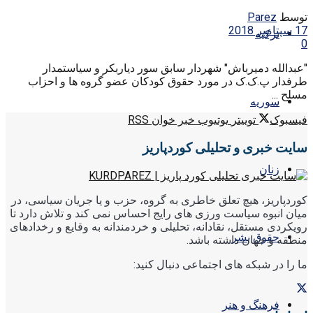
توسط
Parez
17 سپتامبر 2018
ترکیه
0
"عبدالله دمیرباش" شهردار سابق سور دیاربکر و سیاستمدار
طرفدار پ.ک.ک در مورد حقوق کودکان عضو گروه ها و احزاب
مسلح ...
سوریه
فیسبوک
توییتر
یوتیوب
خبر خوان RSS
سایت خبری و تحلیلی کوردپاریز
زنان
کوردپاریز، هیچ تعلق خاطری به گروه، حزب و یا جریان سیاسی، در
میان انبوه سیاست ورزی های رایج احساس نمی کند و تلاش دارد تا
رویکردی مستقل، نقادانه، تحلیلی و خردمندانه به وقایع و رخدادهای
حقوق بشر
منطقه و جهان داشته باشد.
ما را در شبکه های اجتماعی دنبال کنید:
فرهنگ و هنر