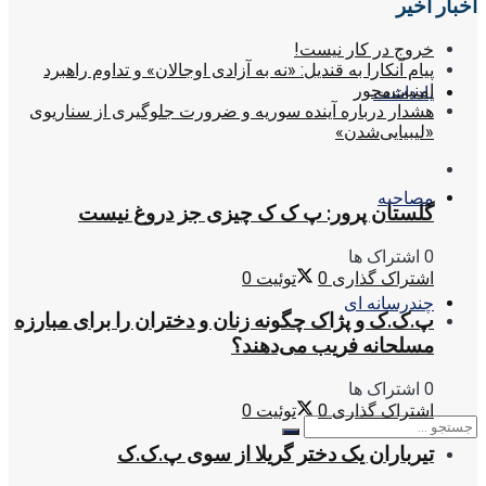
اخبار اخیر
خروج در کار نیست!
پیام آنکارا به قندیل: «نه به آزادی اوجالان» و تداوم راهبرد
امنیت‌محور
یادداشت
هشدار درباره آینده سوریه و ضرورت جلوگیری از سناریوی
«لیبیایی‌شدن»
مصاحبه
گلستان پرور: پ ک ک چیزی جز دروغ نیست
0 اشتراک ها
اشتراک گذاری
0
توئیت
0
چندرسانه ای
پ.ک.ک و پژاک چگونه زنان و دختران را برای مبارزه
مسلحانه فریب می‌دهند؟
0 اشتراک ها
اشتراک گذاری
0
توئیت
0
تیرباران یک دختر گریلا از سوی پ.ک.ک