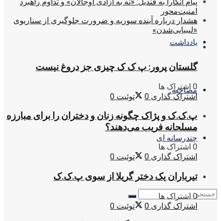
پیام آنکارا به قندیل: «نه به آزادی اوجالان» و تداوم راهبرد
امنیت‌محور
هشدار درباره آینده سوریه و ضرورت جلوگیری از سناریوی
«لیبیایی‌شدن»
یادداشت
گلستان پرور: پ ک ک چیزی جز دروغ نیست
0 اشتراک ها
مصاحبه
اشتراک گذاری
0
توئیت
0
پ.ک.ک و پژاک چگونه زنان و دختران را برای مبارزه
مسلحانه فریب می‌دهند؟
چندرسانه ای
0 اشتراک ها
اشتراک گذاری
0
توئیت
0
تیرباران یک دختر گریلا از سوی پ.ک.ک
0 اشتراک ها
اشتراک گذاری
0
توئیت
0