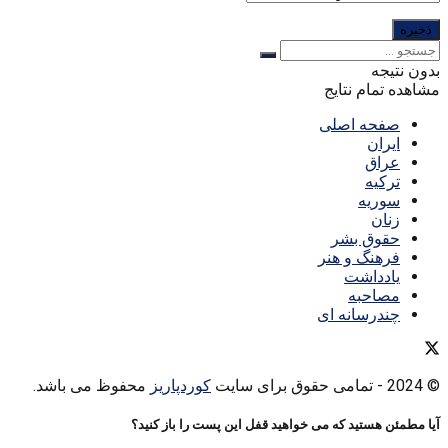
بدون نتیجه
مشاهده تمام نتایج
صفحه اصلی
ایران
عراق
ترکیه
سوریه
زنان
حقوق بشر
فرهنگ و هنر
یادداشت
مصاحبه
چندرسانه ای
© 2024
- تمامی حقوق برای سایت
کوردپاریز
محفوظ می باشد.
آیا مطمئن هستید که می خواهید قفل این پست را باز کنید؟