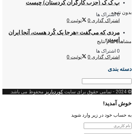
پ ک ک (حزب کارگران کردستان) چیست
بدون نتیجه
0 اشتراک ها
اشتراک گذاری
0
توئیت
0
مردی که می‌گفت «هرجا یک کُرد هست، آنجا ایران
است»
مشاهده تمام نتایج
0 اشتراک ها
اشتراک گذاری
0
توئیت
0
دسته بندی
دسته
بندی
© 2024
- تمامی حقوق برای سایت
کوردپاریز
محفوظ می باشد.
خوش آمدید!
به حساب خود در زیر وارد شوید