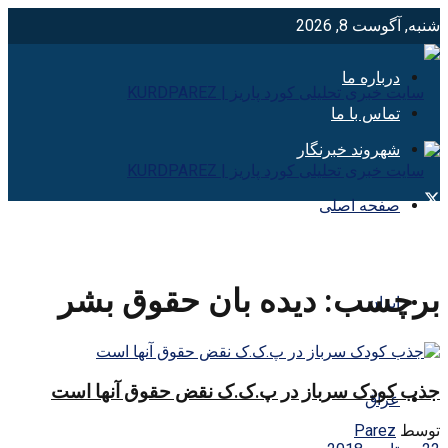
شنبه, آگوست 8, 2026
درباره ما
تماس با ما
شهروند خبرنگار
صفحه اصلی
برچسب:
دیده بان حقوق بشر
ایران
جذب کودک سرباز در پ.ک.ک نقض حقوق آنها است
عراق
توسط
Parez