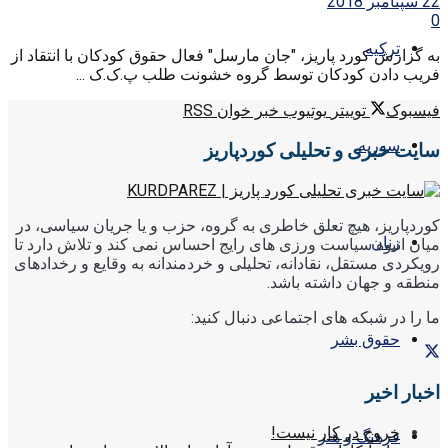
22 سپتامبر 2018
0
ترکیه
به گزارش کورد پاریز، "جان مارسل" فعال حقوق کودکان با انتقاد از
فریب دادن کودکان توسط گروه خشونت طلب پ.ک.ک ...
فیسبوک
توییتر
یوتیوب
خبر خوان RSS
سوریه
سایت خبری و تحلیلی کوردپاریز
کوردپاریز، هیچ تعلق خاطری به گروه، حزب و یا جریان سیاسی، در
زنان
میان انبوه سیاست ورزی های رایج احساس نمی کند و تلاش دارد تا
رویکردی مستقل، نقادانه، تحلیلی و خردمندانه به وقایع و رخدادهای
منطقه و جهان داشته باشد.
ما را در شبکه های اجتماعی دنبال کنید:
حقوق بشر
اخبار اخیر
خروج در کار نیست!
فرهنگ و هنر