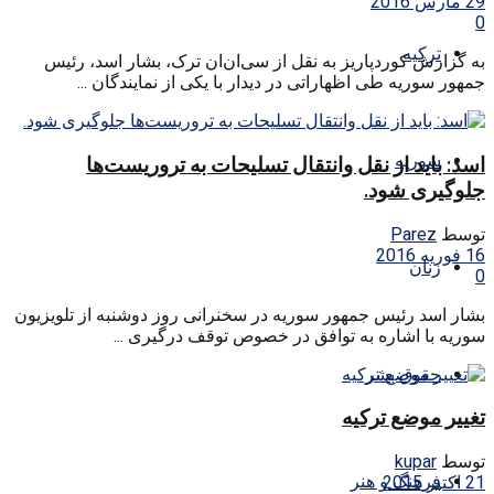
29 مارس 2016
0
ترکیه
به گزارش کوردپاریز به نقل از سی‌ان‌ان ترک، بشار اسد، رئیس
جمهور سوریه طی اظهاراتی در دیدار با یکی از نمایندگان ...
سوریه
اسد: باید از نقل وانتقال تسلیحات به تروریست‌ها
جلوگیری شود.
توسط
Parez
16 فوریه 2016
زنان
0
بشار اسد رئیس جمهور سوریه در سخنرانی روز دوشنبه از تلویزیون
سوریه با اشاره به توافق در خصوص توقف درگیری ...
حقوق بشر
تغییر موضع ترکیه
توسط
kupar
فرهنگ و هنر
21 اکتبر 2015