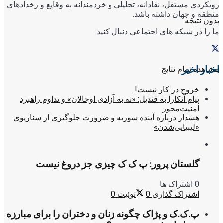
رویکردی مستقل، نقادانه، تحلیلی و خردمندانه به وقایع و رخدادهای
منطقه و جهان داشته باشد.
بدون نتیجه
ما را در شبکه های اجتماعی دنبال کنید:
اخبار اخیر
مشاهده تمام نتایج
خروج در کار نیست!
پیام آنکارا به قندیل: «نه به آزادی اوجالان» و تداوم راهبرد
امنیت‌محور
هشدار درباره آینده سوریه و ضرورت جلوگیری از سناریوی
«لیبیایی‌شدن»
گلستان پرور: پ ک ک چیزی جز دروغ نیست
0 اشتراک ها
اشتراک گذاری
0
توئیت
0
پ.ک.ک و پژاک چگونه زنان و دختران را برای مبارزه