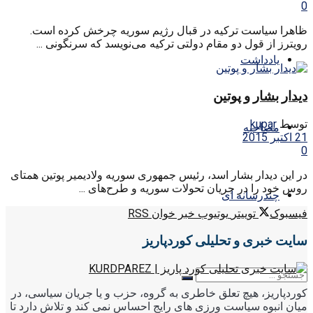
0
ظاهرا سیاست ترکیه در قبال رژیم سوریه چرخش کرده است.
رویترز از قول دو مقام دولتی ترکیه می‌نویسد که سرنگونی ...
یادداشت
دیدار بشار و پوتین
توسط
kupar
مصاحبه
21 اکتبر 2015
0
در این دیدار بشار اسد، رئیس جمهوری سوریه ولادیمیر پوتین همتای
روس خود را در جریان تحولات سوریه و طرح‌های ...
چندرسانه ای
فیسبوک
توییتر
یوتیوب
خبر خوان RSS
سایت خبری و تحلیلی کوردپاریز
کوردپاریز، هیچ تعلق خاطری به گروه، حزب و یا جریان سیاسی، در
میان انبوه سیاست ورزی های رایج احساس نمی کند و تلاش دارد تا